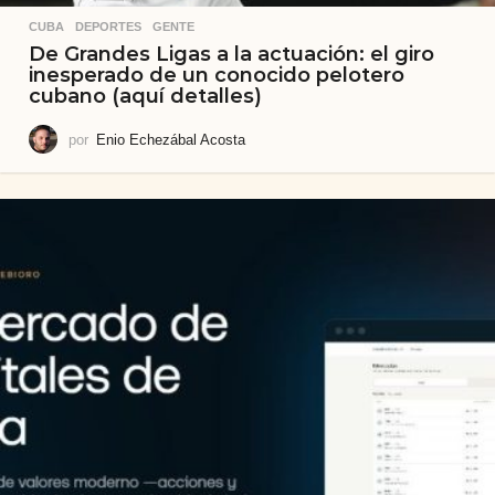
CUBA
,
DEPORTES
,
GENTE
De Grandes Ligas a la actuación: el giro
inesperado de un conocido pelotero
cubano (aquí detalles)
por
Enio Echezábal Acosta