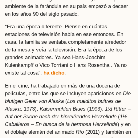
ambiente de la farándula en su país empezó a decaer
en los años 90 del siglo pasado.
“Era una época diferente. Piense en cuántas
estaciones de televisión había en ese entonces. En
casa, la familia se sentaba completamente alrededor
de la mesa y veía la televisión. Era la época de los
grandes animadores. Ya sea Hans-Joachim
Kulenkampff o Vico Torriani o Hans Rosenthal. Ya no
existe tal cosa”,
ha dicho
.
En el cine, ha trabajado en más de una docena de
películas, entre las que se incluyen apariciones en
Die
blutigen Geier von Alaska
(
Los malditos buitres de
Alaska
, 1973),
Kaisermühlen Blues
(1993),
1½ Ritter –
Auf der Suche nach der hinreißenden Herzelinde
(
1½
Caballeros – En busca de la hermosa Herzelinde
) y en
el doblaje alemán del animado
Río
(2011) y también en