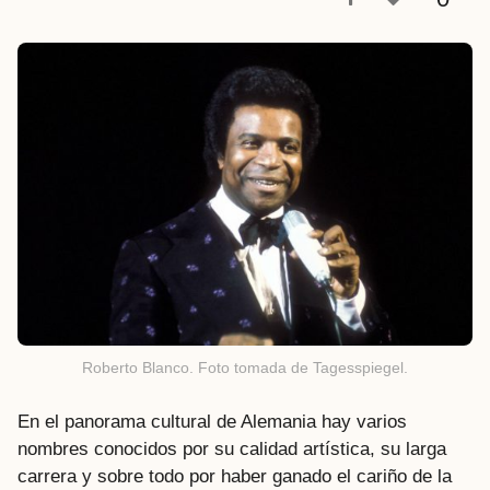
a
t
r
á
s
Roberto Blanco. Foto tomada de Tagesspiegel.
En el panorama cultural de Alemania hay varios
nombres conocidos por su calidad artística, su larga
carrera y sobre todo por haber ganado el cariño de la