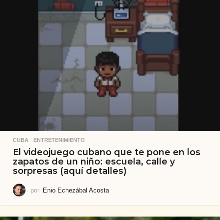
CUBA
,
ENTRETENIMIENTO
El videojuego cubano que te pone en los
zapatos de un niño: escuela, calle y
sorpresas (aquí detalles)
por
Enio Echezábal Acosta