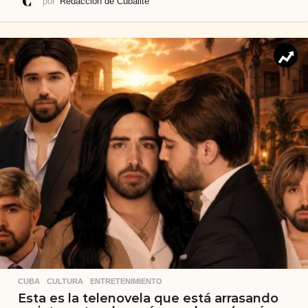
por
Redacción de Cubalite
CUBA
,
CULTURA
,
ENTRETENIMIENTO
Esta es la telenovela que está arrasando