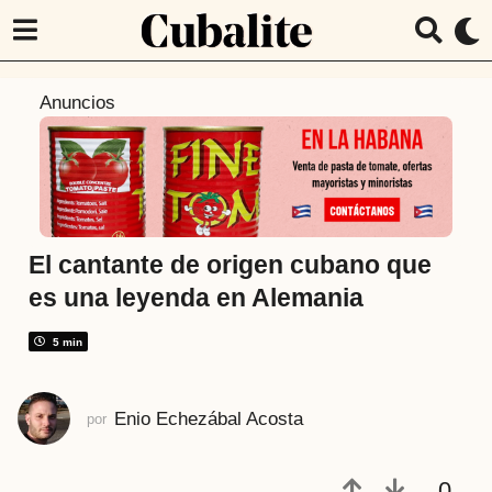
4
Anuncios
a
ñ
o
s
a
t
El cantante de origen cubano que
r
es una leyenda en Alemania
á
s
5 min
4
a
Enio Echezábal Acosta
por
ñ
o
s
0