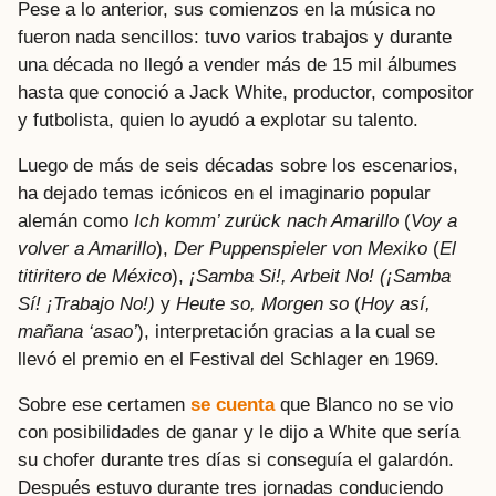
Pese a lo anterior, sus comienzos en la música no
fueron nada sencillos: tuvo varios trabajos y durante
una década no llegó a vender más de 15 mil álbumes
hasta que conoció a Jack White, productor, compositor
y futbolista, quien lo ayudó a explotar su talento.
Luego de más de seis décadas sobre los escenarios,
ha dejado temas icónicos en el imaginario popular
alemán como
Ich komm’ zurück nach Amarillo
(
Voy a
volver a Amarillo
),
Der Puppenspieler von Mexiko
(
El
titiritero de México
),
¡Samba Si!, Arbeit No! (¡Samba
Sí! ¡Trabajo No!)
y
Heute so, Morgen so
(
Hoy así,
mañana ‘asao’
), interpretación gracias a la cual se
llevó el premio en el Festival del Schlager en 1969.
Sobre ese certamen
se cuenta
que Blanco no se vio
con posibilidades de ganar y le dijo a White que sería
su chofer durante tres días si conseguía el galardón.
Después estuvo durante tres jornadas conduciendo