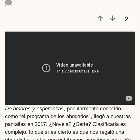
1
a
t
2
r
á
s
De amores y esperanzas
, popularmente conocido
como “el programa de los abogados”, llegó a nuestras
pantallas en 2017. ¿Novela? ¿Serie? Clasificarla es
complejo, lo que sí es cierto es que nos regaló una
obra distinta a las que estábamos acostumbrados. Su