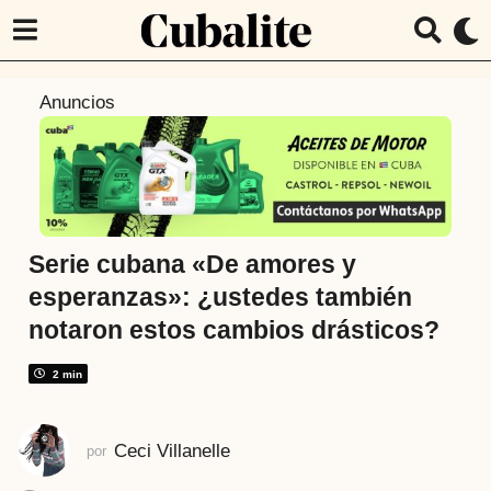
6
Anuncios
a
ñ
o
s
a
t
Serie cubana «De amores y
r
esperanzas»: ¿ustedes también
á
notaron estos cambios drásticos?
s
6
2 min
a
ñ
o
Ceci Villanelle
por
s