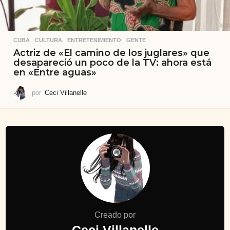
CUBA
,
CULTURA
,
ENTRETENIMIENTO
,
GENTE
Actriz de «El camino de los juglares» que
desapareció un poco de la TV: ahora está
en «Entre aguas»
por
Ceci Villanelle
Creado por