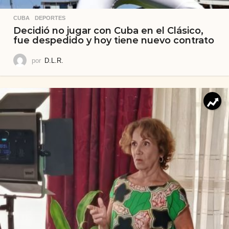
CUBA
,
DEPORTES
Decidió no jugar con Cuba en el Clásico,
fue despedido y hoy tiene nuevo contrato
por
D.L.R.