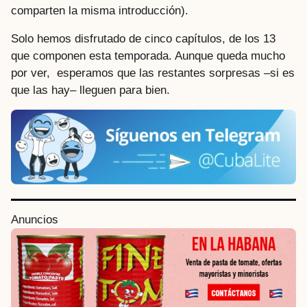
comparten la misma introducción).
Solo hemos disfrutado de cinco capítulos, de los 13
que componen esta temporada. Aunque queda mucho
por ver, esperamos que las restantes sorpresas –si es
que las hay– lleguen para bien.
P
Anuncios
o
s
t
P
a