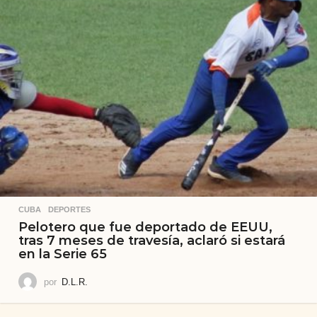
CUBA
,
DEPORTES
Pelotero que fue deportado de EEUU,
tras 7 meses de travesía, aclaró si estará
en la Serie 65
por
D.L.R.