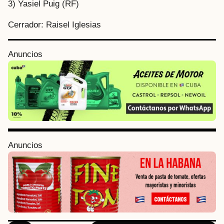
3) Yasiel Puig (RF)
Cerrador: Raisel Iglesias
P
Anuncios
o
s
t
P
a
g
i
Anuncios
n
a
t
i
o
n