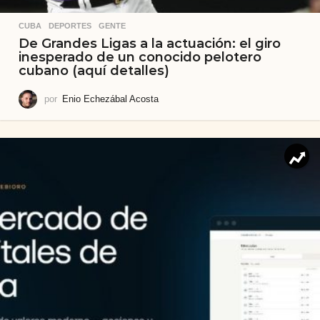
CUBA
,
DEPORTES
,
GENTE
De Grandes Ligas a la actuación: el giro
inesperado de un conocido pelotero
cubano (aquí detalles)
por
Enio Echezábal Acosta