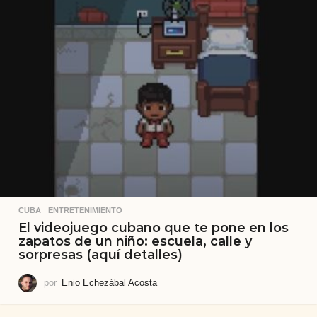
CUBA
,
ENTRETENIMIENTO
El videojuego cubano que te pone en los
zapatos de un niño: escuela, calle y
sorpresas (aquí detalles)
por
Enio Echezábal Acosta