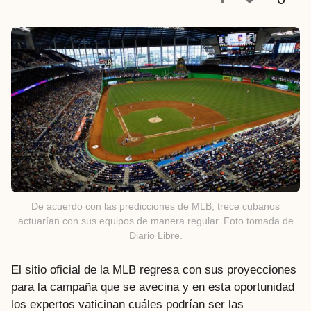
a
t
r
á
s
De acuerdo con las predicciones de MLB, trece cubanos
actuarían con sus equipos de manera regular. Foto tomada de
Diario Libre.
El sitio oficial de la MLB regresa con sus proyecciones
para la campaña que se avecina y en esta oportunidad
los expertos vaticinan cuáles podrían ser las