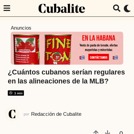
7
Anuncios
a
ñ
o
s
a
t
¿Cuántos cubanos serían regulares
r
en las alineaciones de la MLB?
á
s
1 min
7
a
Redacción de Cubalite
por
ñ
o
s
0