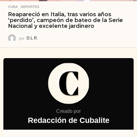
CUBA
,
DEPORTES
Reapareció en Italia, tras varios años
‘perdido’, campeón de bateo de la Serie
Nacional y excelente jardinero
por
D.L.R.
Creado por
Redacción de Cubalite