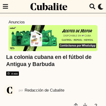
8
Anuncios
a
ñ
o
s
a
t
La colonia cubana en el fútbol de
r
Antigua y Barbuda
á
s
4 min
8
a
Redacción de Cubalite
por
ñ
o
s
2