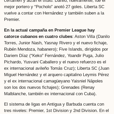
certamen y alzan el título. Danilo, nuevamente, fue el
mejor portero y “Pocholo” anotó 27 goles. Liberta SC
vuelve a contar con Hernández y también suben a la
Premier.
En la actual campaña en Premier League hay
catorce cubanos en cuatro clubes
: Aston Villa (Danilo
Torres, Junior Nash, Yasnay Rivero y el nuevo fichaje,
Rubén Mendoza, habanero); Five Islands, dirigidos por
Dariem Díaz (“Keko” Fernández, Yoandir Puga, Julio
Pichardo, Yusvani Caballero y el nuevo refuerzo es el
ex internacional avileño Tomás Cruz); Liberta SC (Juan
Miguel Hernández y el arquero capitalino Leymis Pérez
y el ex internacional camagüeyano Yaisniel Nápoles
son los dos nuevos fichajes); Grenades (Renay
Malblanche, también ex internacional con Cuba).
El sistema de ligas en Antigua y Barbuda cuenta con
tres niveles: Premier, 1st Division y 2nd Division. En el