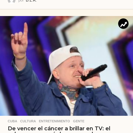
por
D.L.R.
CUBA
,
CULTURA
,
ENTRETENIMIENTO
,
GENTE
De vencer el cáncer a brillar en TV: el