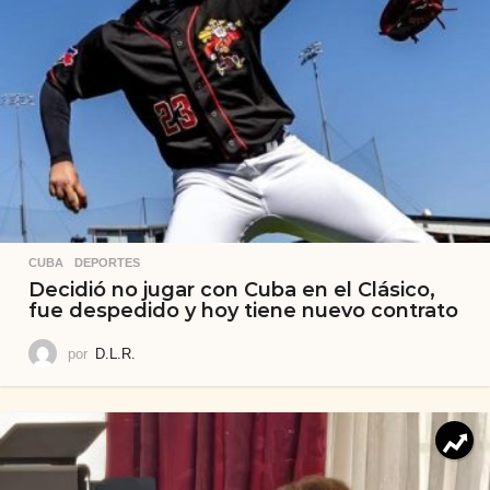
CUBA
,
DEPORTES
Decidió no jugar con Cuba en el Clásico,
fue despedido y hoy tiene nuevo contrato
por
D.L.R.