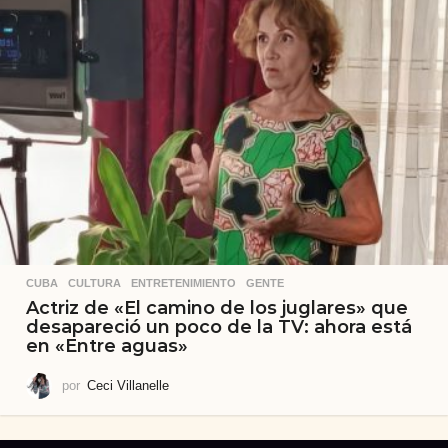
CUBA
,
CULTURA
,
ENTRETENIMIENTO
,
GENTE
Actriz de «El camino de los juglares» que
desapareció un poco de la TV: ahora está
en «Entre aguas»
por
Ceci Villanelle