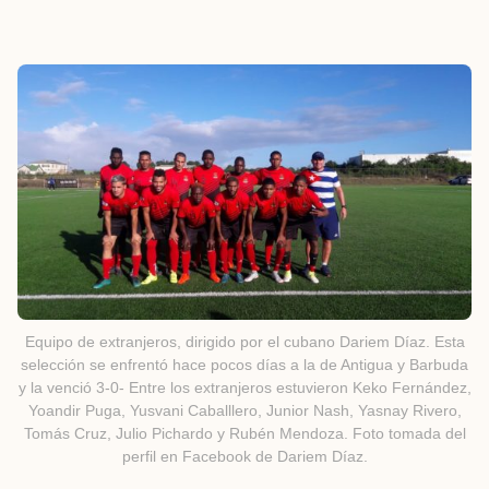
Equipo de extranjeros, dirigido por el cubano Dariem Díaz. Esta
selección se enfrentó hace pocos días a la de Antigua y Barbuda
y la venció 3-0- Entre los extranjeros estuvieron Keko Fernández,
Yoandir Puga, Yusvani Caballlero, Junior Nash, Yasnay Rivero,
Tomás Cruz, Julio Pichardo y Rubén Mendoza. Foto tomada del
perfil en Facebook de Dariem Díaz.