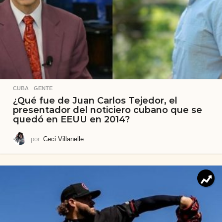
CUBA
,
GENTE
¿Qué fue de Juan Carlos Tejedor, el
presentador del noticiero cubano que se
quedó en EEUU en 2014?
por
Ceci Villanelle