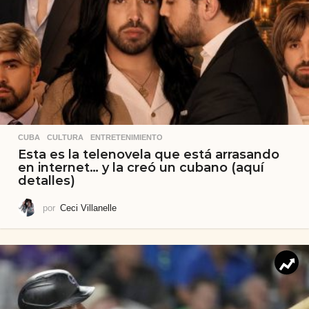
CUBA
,
CULTURA
,
ENTRETENIMIENTO
Esta es la telenovela que está arrasando
en internet… y la creó un cubano (aquí
detalles)
por
Ceci Villanelle