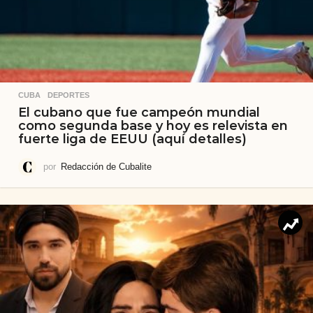
CUBA
,
DEPORTES
El cubano que fue campeón mundial
como segunda base y hoy es relevista en
fuerte liga de EEUU (aquí detalles)
por
Redacción de Cubalite