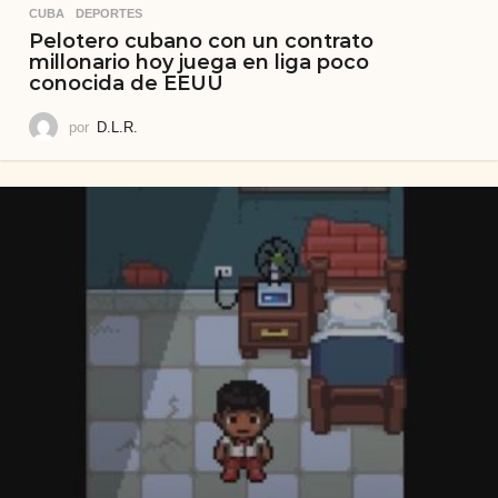
CUBA
,
DEPORTES
Pelotero cubano con un contrato
millonario hoy juega en liga poco
conocida de EEUU
por
D.L.R.