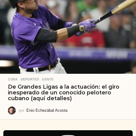
CUBA
,
DEPORTES
,
GENTE
De Grandes Ligas a la actuación: el giro
inesperado de un conocido pelotero
cubano (aquí detalles)
por
Enio Echezábal Acosta