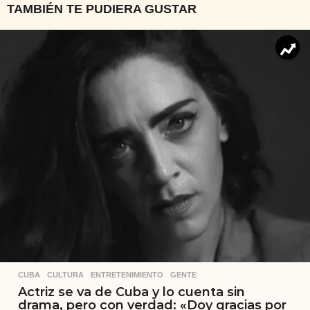
TAMBIÉN TE PUDIERA GUSTAR
CUBA
,
CULTURA
,
ENTRETENIMIENTO
,
GENTE
Actriz se va de Cuba y lo cuenta sin
drama, pero con verdad: «Doy gracias por