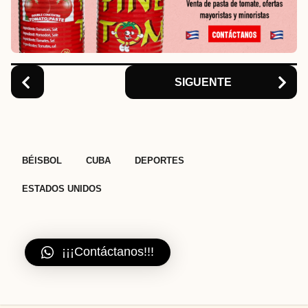
t
i
o
n
SIGUENTE
,
,
,
BÉISBOL
CUBA
DEPORTES
ESTADOS UNIDOS
¡¡¡Contáctanos!!!