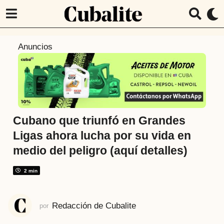
1
Anuncios
a
ñ
o
a
t
r
Cubano que triunfó en Grandes
á
Ligas ahora lucha por su vida en
s
medio del peligro (aquí detalles)
7
m
2 min
e
s
e
Redacción de Cubalite
por
s