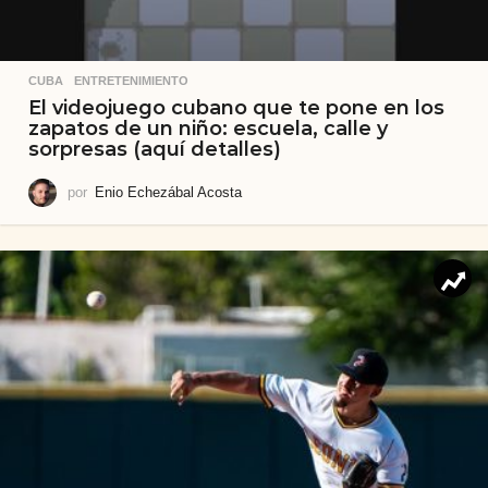
CUBA
,
ENTRETENIMIENTO
El videojuego cubano que te pone en los
zapatos de un niño: escuela, calle y
sorpresas (aquí detalles)
por
Enio Echezábal Acosta