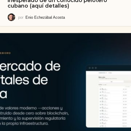
inesperado de un conocido pelotero
cubano (aquí detalles)
por
Enio Echezábal Acosta