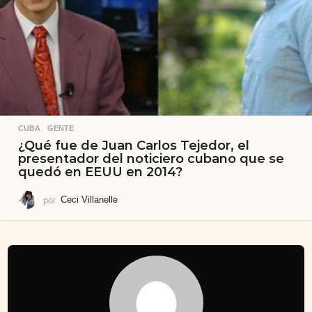
CUBA
,
GENTE
¿Qué fue de Juan Carlos Tejedor, el
presentador del noticiero cubano que se
quedó en EEUU en 2014?
por
Ceci Villanelle