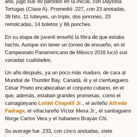
año, jugó sus 49 partidos en la inicial, con Daytona
Tortugas (Clase A). Promedió .227, con 23 anotadas,
39 hits, 11 tubeyes, un triple, dos jonrones, 23
remolcadas, 14 boletos y 66 ponches.
En su etapa de juvenil enseñó la fibra de que estaba
hecho. Aunque sin tener un torneo de ensueño, en el
Campeonato Panamericano de México 2016 lució sus
variadas cualidades.
Un año después, ya un poco más maduro, de cara al
Mundial de Thunder Bay, Canadá, él y el cienfueguero
César Prieto encabezaban el conjunto cubano, en el
que, además, estaban grandes promesas, como el
camagüeyano
Loidel Chapellí Jr
., el avileño
Alfredo
Fadraga
, el villaclareño Víctor Mesa Jr., el santiaguero
Norge Carlos Vera y el habanero Brayan Chi.
Su average fue .233, con cinco anotadas, siete