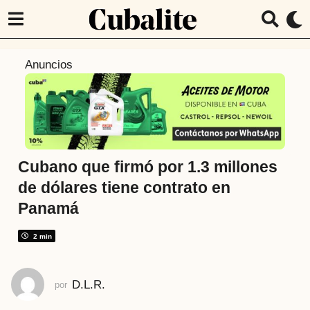
5
Anuncios
a
ñ
o
s
a
t
Cubano que firmó por 1.3 millones
r
de dólares tiene contrato en
á
Panamá
s
5
2 min
a
ñ
o
D.L.R.
por
s