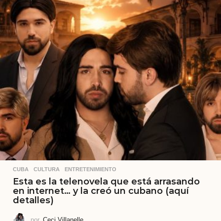
CUBA
,
CULTURA
,
ENTRETENIMIENTO
Esta es la telenovela que está arrasando
en internet… y la creó un cubano (aquí
detalles)
por
Ceci Villanelle