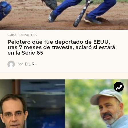
CUBA
,
DEPORTES
Pelotero que fue deportado de EEUU,
tras 7 meses de travesía, aclaró si estará
en la Serie 65
por
D.L.R.