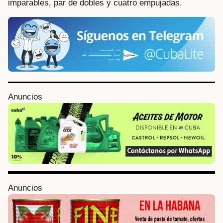
imparables, par de dobles y cuatro empujadas.
P
Anuncios
o
s
t
P
a
g
i
Anuncios
n
a