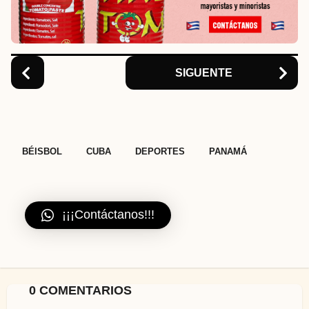
t
i
o
n
SIGUENTE
,
,
,
BÉISBOL
CUBA
DEPORTES
PANAMÁ
¡¡¡Contáctanos!!!
0 COMENTARIOS