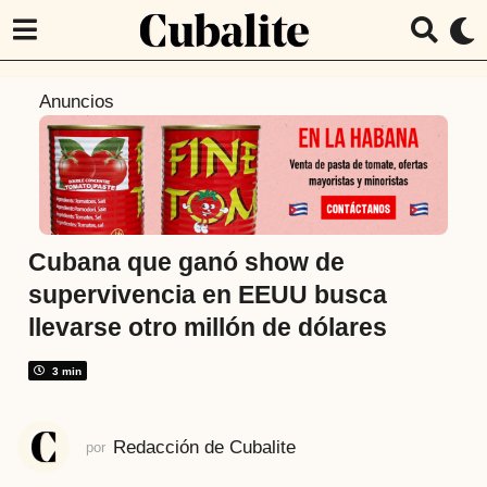
1
Anuncios
a
ñ
o
a
t
r
Cubana que ganó show de
á
supervivencia en EEUU busca
s
llevarse otro millón de dólares
1
a
3 min
ñ
o
a
Redacción de Cubalite
por
t