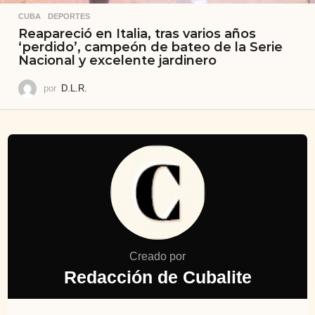
CUBA
,
DEPORTES
Reapareció en Italia, tras varios años
‘perdido’, campeón de bateo de la Serie
Nacional y excelente jardinero
por
D.L.R.
Creado por
Redacción de Cubalite