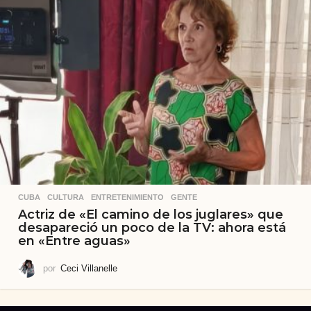
CUBA
,
CULTURA
,
ENTRETENIMIENTO
,
GENTE
Actriz de «El camino de los juglares» que
desapareció un poco de la TV: ahora está
en «Entre aguas»
por
Ceci Villanelle