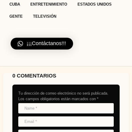
,
,
,
,
CUBA
ENTRETENIMIENTO
ESTADOS UNIDOS
GENTE
TELEVISIÓN
¡¡¡Contáctanos!!!
0 COMENTARIOS
Tu dirección de correo electrónico no será publicada.
Los campos obligatorios están marcados con
*