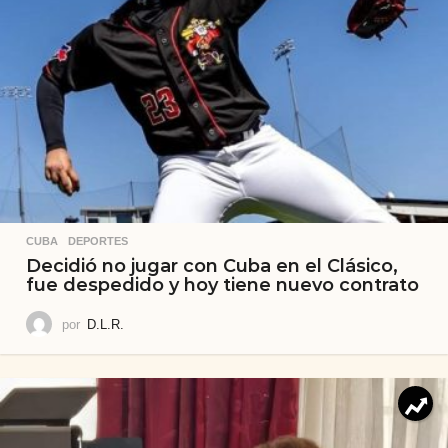
CUBA
,
DEPORTES
Decidió no jugar con Cuba en el Clásico,
fue despedido y hoy tiene nuevo contrato
por
D.L.R.