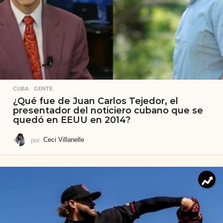
CUBA
,
GENTE
¿Qué fue de Juan Carlos Tejedor, el
presentador del noticiero cubano que se
quedó en EEUU en 2014?
por
Ceci Villanelle