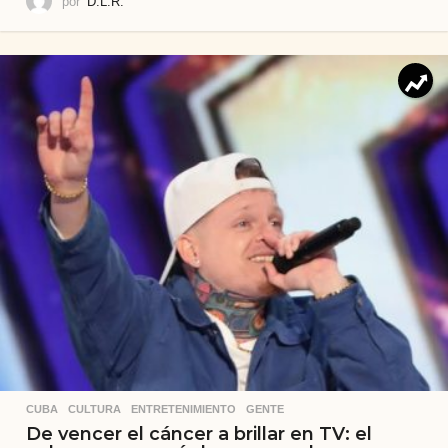
por
D.L.R.
CUBA
,
CULTURA
,
ENTRETENIMIENTO
,
GENTE
De vencer el cáncer a brillar en TV: el