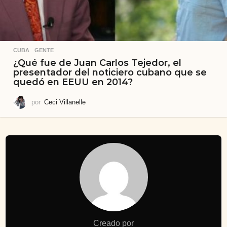
CUBA
,
GENTE
¿Qué fue de Juan Carlos Tejedor, el
presentador del noticiero cubano que se
quedó en EEUU en 2014?
por
Ceci Villanelle
Creado por