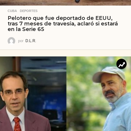
CUBA
,
DEPORTES
Pelotero que fue deportado de EEUU,
tras 7 meses de travesía, aclaró si estará
en la Serie 65
por
D.L.R.