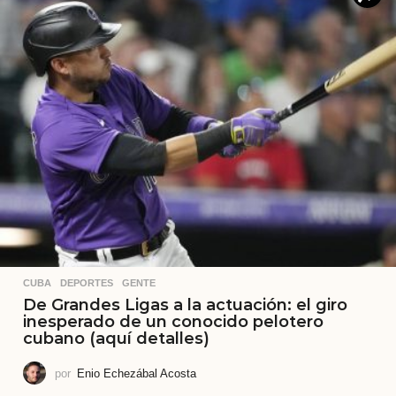
CUBA
,
DEPORTES
,
GENTE
De Grandes Ligas a la actuación: el giro
inesperado de un conocido pelotero
cubano (aquí detalles)
por
Enio Echezábal Acosta