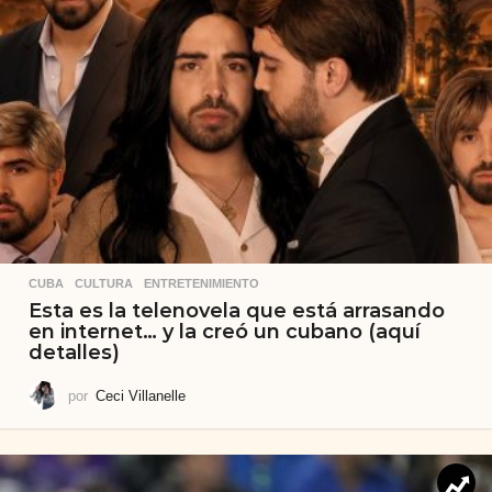
CUBA
,
CULTURA
,
ENTRETENIMIENTO
Esta es la telenovela que está arrasando
en internet… y la creó un cubano (aquí
detalles)
por
Ceci Villanelle