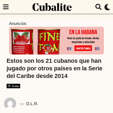
7
Anuncios
a
ñ
o
s
a
t
Estos son los 21 cubanos que han
r
jugado por otros países en la Serie
á
del Caribe desde 2014
s
7
5 min
a
ñ
o
D.L.R.
por
s