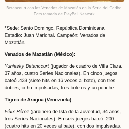
Betancourt con los Venados de Mazatlán en la Serie del Caribe.
Foto tomada de PlayBall Network.
*
Sede: Santo Domingo, República Dominicana.
Estadio: Juan Marichal. Campeón: Venados de
Mazatlán.
Venados de Mazatlán (México):
Yuniesky Betancourt
(jugador de cuadro de Villa Clara,
37 años, cuatro Series Nacionales). En cinco juegos
bateó .438 (siete hits en 16 veces al bate), con tres
dobles, ocho impulsadas, tres boletos y un ponche.
Tigres de Aragua (Venezuela):
Félix Pérez
(jardinero de Isla de la Juventud, 34 años,
tres Series Nacionales). En seis juegos bateó .200
(cuatro hits en 20 veces al bate), con dos impulsadas,