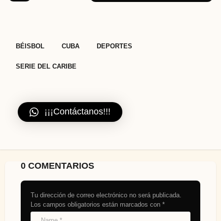
n
a
t
i
,
,
,
BÉISBOL
CUBA
DEPORTES
o
n
SERIE DEL CARIBE
¡¡¡Contáctanos!!!
0 COMENTARIOS
Tu dirección de correo electrónico no será publicada.
Los campos obligatorios están marcados con
*