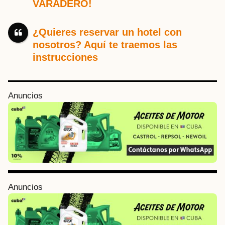
VARADERO!
¿Quieres reservar un hotel con
nosotros? Aquí te traemos las
instrucciones
P
Anuncios
o
s
t
P
a
g
i
Anuncios
n
a
t