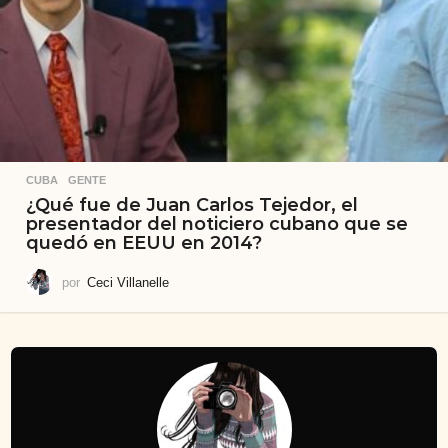
CUBA
,
GENTE
¿Qué fue de Juan Carlos Tejedor, el
presentador del noticiero cubano que se
quedó en EEUU en 2014?
por
Ceci Villanelle