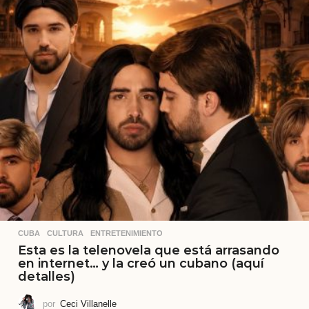
CUBA
,
CULTURA
,
ENTRETENIMIENTO
Esta es la telenovela que está arrasando
en internet… y la creó un cubano (aquí
detalles)
por
Ceci Villanelle