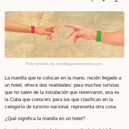
a
t
r
á
s
Foto tomada de manillasparaeventos.com.
La manilla que te colocan en la mano, recién llegado a
un hotel, ofrece dos realidades: para muchos turistas
que no salen de la instalación que reservaron, esa es
la Cuba que conocen; para los que clasifican en la
categoría de turismo nacional, representa otra cosa.
¿Qué significa la manilla en un hotel?