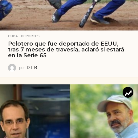
CUBA
,
DEPORTES
Pelotero que fue deportado de EEUU,
tras 7 meses de travesía, aclaró si estará
en la Serie 65
por
D.L.R.