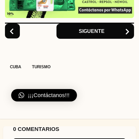
i
o
n
SIGUENTE
,
CUBA
TURISMO
¡¡¡Contáctanos!!!
0 COMENTARIOS