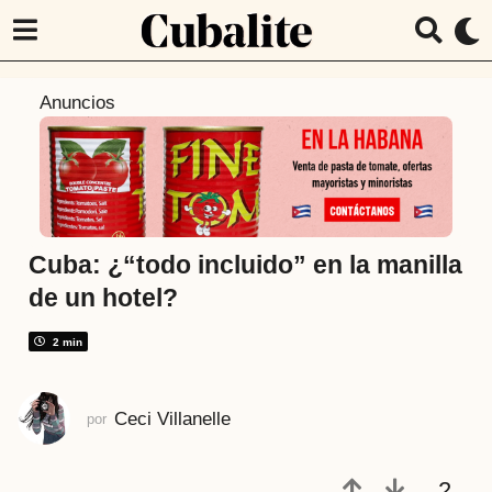
7
Anuncios
a
ñ
o
s
a
t
Cuba: ¿“todo incluido” en la manilla
r
de un hotel?
á
s
2 min
7
a
Ceci Villanelle
por
ñ
o
s
2