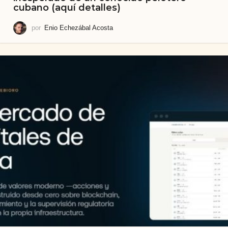
cubano (aquí detalles)
por
Enio Echezábal Acosta