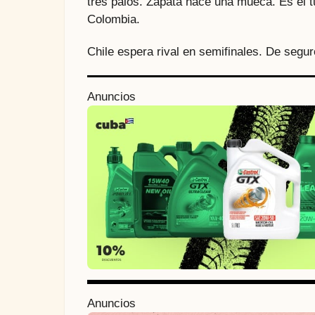
tres palos. Zapata hace una mueca. Es el 
Colombia.
Chile espera rival en semifinales. De segu
P
Anuncios
o
s
t
P
a
g
i
n
Anuncios