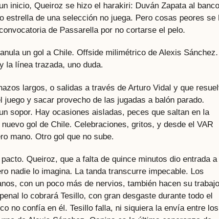
n inicio, Queiroz se hizo el harakiri: Duván Zapata al banco
o estrella de una selección no juega. Pero cosas peores se
onvocatoria de Passarella por no cortarse el pelo.
anula un gol a Chile. Offside milimétrico de Alexis Sánchez.
y la línea trazada, uno duda.
zos largos, o salidas a través de Arturo Vidal y que resue
el juego y sacar provecho de las jugadas a balón parado.
 un sopor. Hay ocasiones aisladas, peces que saltan en la
 nuevo gol de Chile. Celebraciones, gritos, y desde el VAR
ero mano. Otro gol que no sube.
 pacto. Queiroz, que a falta de quince minutos dio entrada a
ro nadie lo imagina. La tanda transcurre impecable. Los
anos, con un poco más de nervios, también hacen su trabajo
enal lo cobrará Tesillo, con gran desgaste durante todo el
 no confía en él. Tesillo falla, ni siquiera la envía entre los