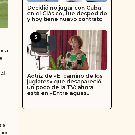
Decidió no jugar con Cuba
en el Clásico, fue despedido
y hoy tiene nuevo contrato
5
or a
e
 al
Actriz de «El camino de los
juglares» que desapareció
un poco de la TV: ahora
e
está en «Entre aguas»
s a
 por