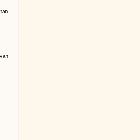
.
 han
lvan
.