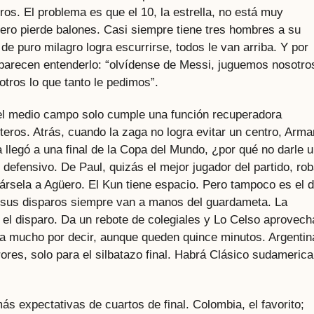
ros. El problema es que el 10, la estrella, no está muy
pero pierde balones. Casi siempre tiene tres hombres a su
de puro milagro logra escurrirse, todos le van arriba. Y por
parecen entenderlo: “olvídense de Messi, juguemos nosotro
otros lo que tanto le pedimos”.
 el medio campo solo cumple una función recuperadora
nteros. Atrás, cuando la zaga no logra evitar un centro, Arma
 llegó a una final de la Copa del Mundo, ¿por qué no darle 
 defensivo. De Paul, quizás el mejor jugador del partido, ro
ársela a Agüero. El Kun tiene espacio. Pero tampoco es el d
ro sus disparos siempre van a manos del guardameta. La
a el disparo. Da un rebote de colegiales y Lo Celso aprovech
da mucho por decir, aunque queden quince minutos. Argentin
ores, solo para el silbatazo final. Habrá Clásico sudameric
ás expectativas de cuartos de final. Colombia, el favorito;