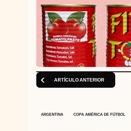
a
t
i
o
n
ARTÍCULO ANTERIOR
,
ARGENTINA
COPA AMÉRICA DE FÚTBOL