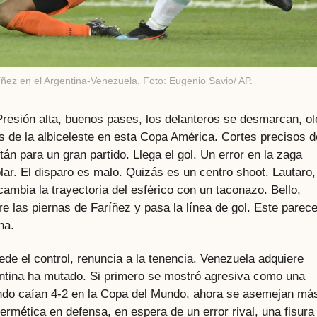
íñez en el Argentina-Venezuela. Foto: Eugenio Savio/ AP.
Presión alta, buenos pases, los delanteros se desmarcan, ol
s de la albiceleste en esta Copa América. Cortes precisos d
n para un gran partido. Llega el gol. Un error en la zaga
ar. El disparo es malo. Quizás es un centro shoot. Lautaro,
ambia la trayectoria del esférico con un taconazo. Bello,
re las piernas de Faríñez y pasa la línea de gol. Este parec
na.
Cede el control, renuncia a la tenencia. Venezuela adquiere
entina ha mutado. Si primero se mostró agresiva como una
ando caían 4-2 en la Copa del Mundo, ahora se asemejan má
ermética en defensa, en espera de un error rival, una fisura