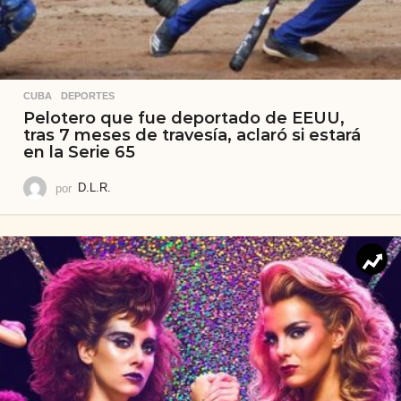
CUBA
,
DEPORTES
Pelotero que fue deportado de EEUU,
tras 7 meses de travesía, aclaró si estará
en la Serie 65
por
D.L.R.