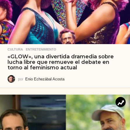
CULTURA
,
ENTRETENIMIENTO
«GLOW», una divertida dramedia sobre
lucha libre que remueve el debate en
torno al feminismo actual
por
Enio Echezábal Acosta