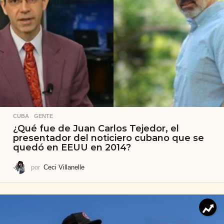
CUBA
,
GENTE
¿Qué fue de Juan Carlos Tejedor, el
presentador del noticiero cubano que se
quedó en EEUU en 2014?
por
Ceci Villanelle