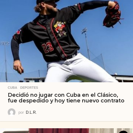
CUBA
,
DEPORTES
Decidió no jugar con Cuba en el Clásico,
fue despedido y hoy tiene nuevo contrato
por
D.L.R.