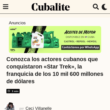
1
Anuncios
1
m
e
s
e
s
Conozca los actores cubanos que
a
conquistaron «Star Trek», la
t
franquicia de los 10 mil 600 millones
r
de dólares
á
s
3 min
1
1
m
Ceci Villanelle
por