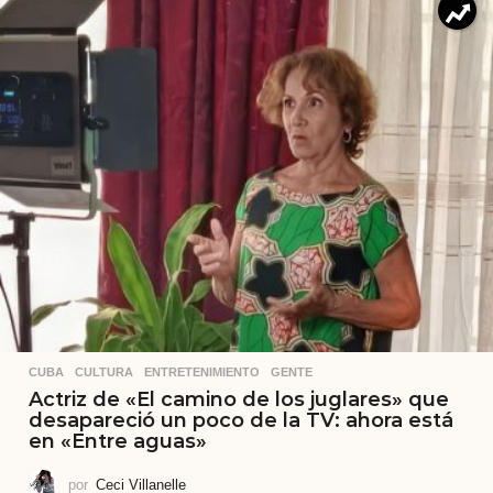
CUBA
,
CULTURA
,
ENTRETENIMIENTO
,
GENTE
Actriz de «El camino de los juglares» que
desapareció un poco de la TV: ahora está
en «Entre aguas»
por
Ceci Villanelle