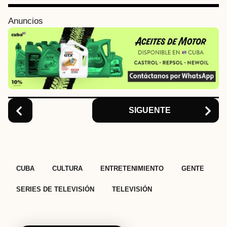
g
i
Anuncios
n
a
t
i
o
n
SIGUENTE
,
,
,
,
,
CUBA
CULTURA
ENTRETENIMIENTO
GENTE
SERIES DE TELEVISIÓN
TELEVISIÓN