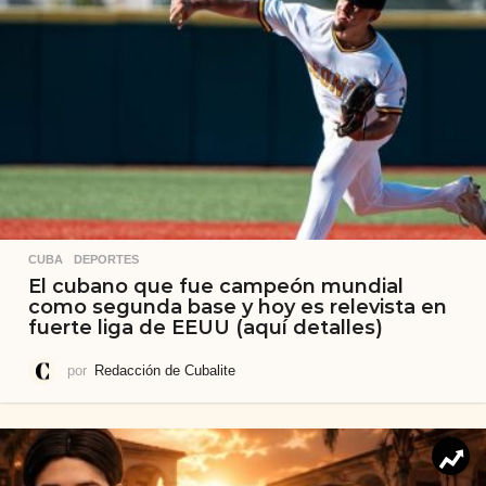
CUBA
,
DEPORTES
El cubano que fue campeón mundial
como segunda base y hoy es relevista en
fuerte liga de EEUU (aquí detalles)
por
Redacción de Cubalite