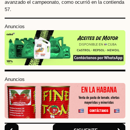
avanzado el campeonato, como ocurrió en la contienda
57.
P
Anuncios
o
s
t
P
a
g
i
Anuncios
n
a
t
i
o
n