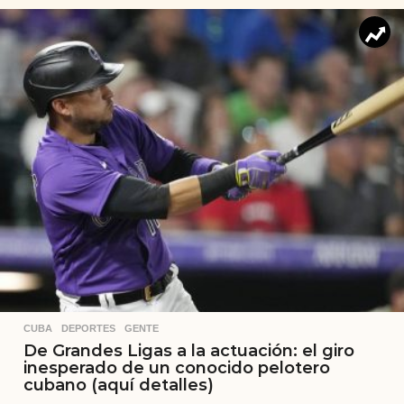
CUBA
,
DEPORTES
,
GENTE
De Grandes Ligas a la actuación: el giro
inesperado de un conocido pelotero
cubano (aquí detalles)