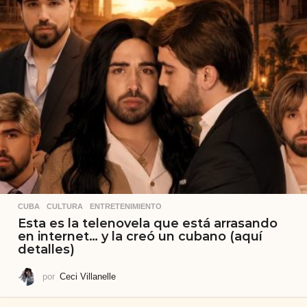
CUBA
,
CULTURA
,
ENTRETENIMIENTO
Esta es la telenovela que está arrasando
en internet… y la creó un cubano (aquí
detalles)
por
Ceci Villanelle