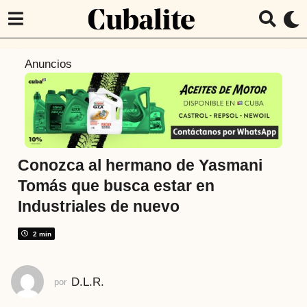
7
Anuncios
a
ñ
o
s
a
t
Conozca al hermano de Yasmani
r
Tomás que busca estar en
á
Industriales de nuevo
s
7
2 min
a
ñ
o
D.L.R.
por
s