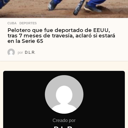
CUBA
,
DEPORTES
Pelotero que fue deportado de EEUU,
tras 7 meses de travesía, aclaró si estará
en la Serie 65
por
D.L.R.
Creado por