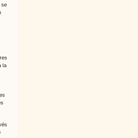
 se
n
res
 la
les
es
avés
e