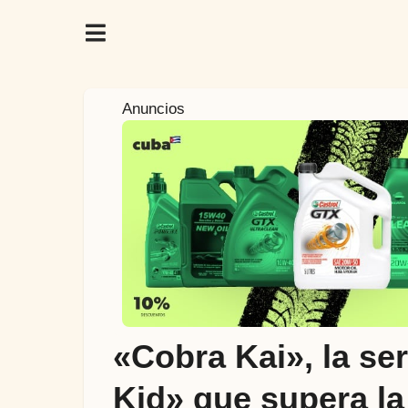
6
Anuncios
a
ñ
o
s
a
t
r
á
s
5
«Cobra Kai», la se
a
ñ
Kid» que supera la
o