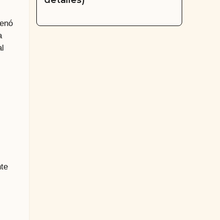
detalles)
enó
a
al
nte