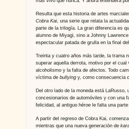
más vivo que nunca. Y ahora entenderá por
Resulta que esta historia de artes marcia
Cobra Kai
, una serie que relata la actuali
parte de la trilogía. La gran diferencia es 
alumno de Miyagi, sino a Johnny Lawrence (
espectacular patada de grulla en la final de
Treinta y cuatro años más tarde, la trama
superar aquella derrota, motivo por el cua
alcoholismo y la falta de afectos. Todo ca
víctima de
bullying
y, como consecuencia de
Del otro lado de la moneda está LaRusso,
concesionarios de automóviles y con una fa
felicidad, al antiguo héroe le falta una part
A partir del regreso de Cobra Kai, comenza
mientras que una nueva generación de
kar