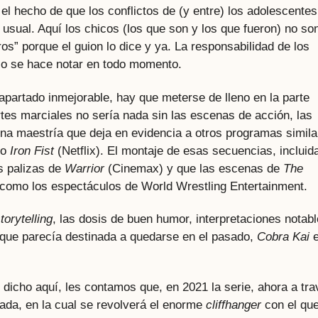
el hecho de que los conflictos de (y entre) los adolescentes
 usual. Aquí los chicos (los que son y los que fueron) no so
s” porque el guion lo dice y ya. La responsabilidad de los
so se hace notar en todo momento.
 apartado inmejorable, hay que meterse de lleno en la parte
rtes marciales no sería nada sin las escenas de acción, las
una maestría que deja en evidencia a otros programas simila
 o
Iron Fist
(Netflix). El montaje de esas secuencias, incluida
s palizas de
Warrior
(Cinemax) y que las escenas de
The
como los espectáculos de World Wrestling Entertainment.
torytelling
, las dosis de buen humor, interpretaciones notab
a que parecía destinada a quedarse en el pasado,
Cobra Kai
 dicho aquí, les contamos que, en 2021 la serie, ahora a tr
rada, en la cual se revolverá el enorme
cliffhanger
con el qu