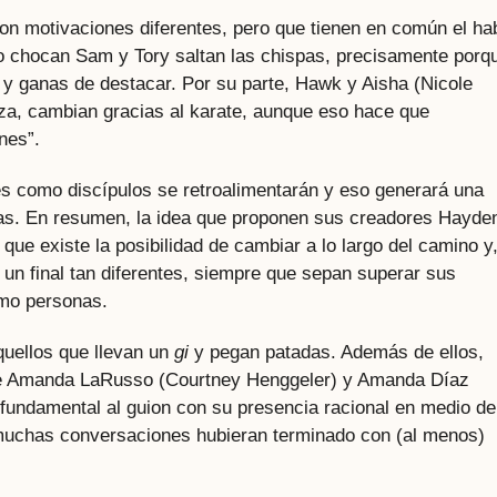
on motivaciones diferentes, pero que tienen en común el ha
do chocan Sam y Tory saltan las chispas, precisamente porq
y ganas de destacar. Por su parte, Hawk y Aisha (Nicole
za, cambian gracias al karate, aunque eso hace que
nes”.
es como discípulos se retroalimentarán y eso generará una
idas. En resumen, la idea que proponen sus creadores Hayde
ue existe la posibilidad de cambiar a lo largo del camino y
 un final tan diferentes, siempre que sepan superar sus
omo personas.
quellos que llevan un
gi
y pegan patadas. Además de ellos,
de Amanda LaRusso (Courtney Henggeler) y Amanda Díaz
 fundamental al guion con su presencia racional en medio de
, muchas conversaciones hubieran terminado con (al menos)