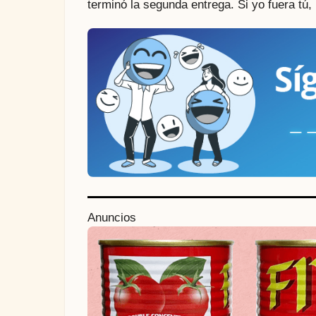
terminó la segunda entrega. Si yo fuera tú
P
Anuncios
o
s
t
P