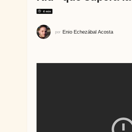
s
a
4 min
t
r
Enio Echezábal Acosta
por
á
s