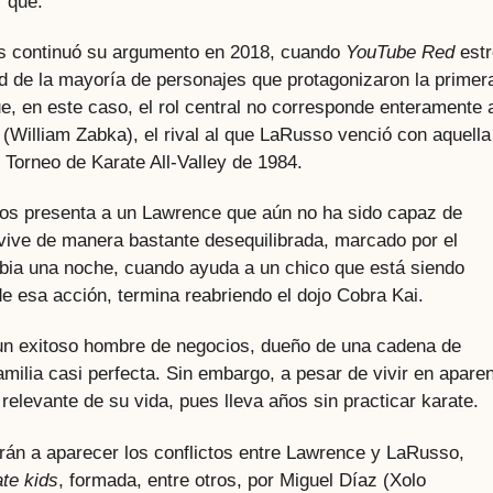
 qué.
les continuó su argumento en 2018, cuando
YouTube Red
estr
dad de la mayoría de personajes que protagonizaron la primer
que, en este caso, el rol central no corresponde enteramente 
William Zabka), el rival al que LaRusso venció con aquella
l Torneo de Karate All-Valley de 1984.
 nos presenta a un Lawrence que aún no ha sido capaz de
l vive de manera bastante desequilibrada, marcado por el
mbia una noche, cuando ayuda a un chico que está siendo
 esa acción, termina reabriendo el dojo Cobra Kai.
 un exitoso hombre de negocios, dueño de una cadena de
milia casi perfecta. Sin embargo, a pesar de vivir en apare
e relevante de su vida, pues lleva años sin practicar karate.
rán a aparecer los conflictos entre Lawrence y LaRusso,
ate kids
, formada, entre otros, por Miguel Díaz (Xolo