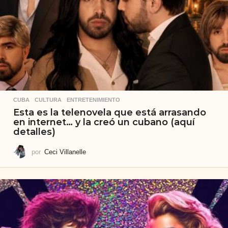
CUBA
,
CULTURA
,
ENTRETENIMIENTO
Esta es la telenovela que está arrasando
en internet… y la creó un cubano (aquí
detalles)
por
Ceci Villanelle