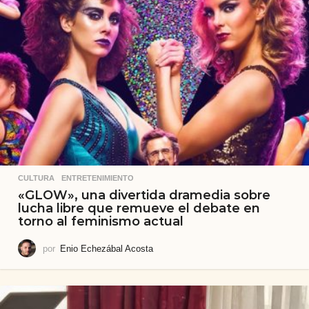
CULTURA
,
ENTRETENIMIENTO
«GLOW», una divertida dramedia sobre
lucha libre que remueve el debate en
torno al feminismo actual
por
Enio Echezábal Acosta