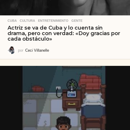
CUBA
,
CULTURA
,
ENTRETENIMIENTO
,
GENTE
Actriz se va de Cuba y lo cuenta sin
drama, pero con verdad: «Doy gracias por
cada obstáculo»
por
Ceci Villanelle