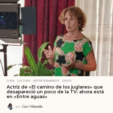
CUBA
,
CULTURA
,
ENTRETENIMIENTO
,
GENTE
Actriz de «El camino de los juglares» que
desapareció un poco de la TV: ahora está
en «Entre aguas»
por
Ceci Villanelle