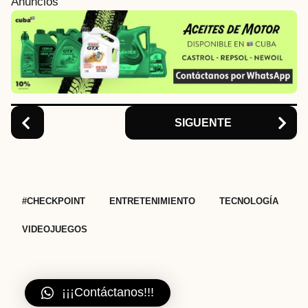
Anuncios
n
a
t
i
o
n
SIGUENTE
,
,
,
#CHECKPOINT
ENTRETENIMIENTO
TECNOLOGÍA
VIDEOJUEGOS
¡¡¡Contáctanos!!!