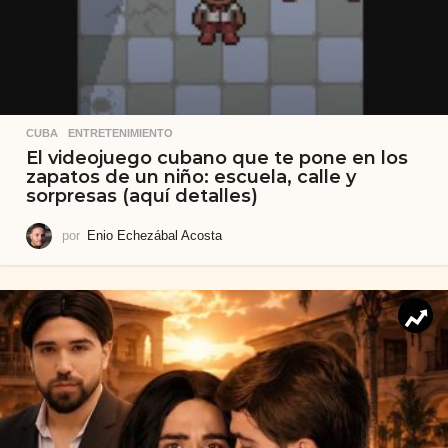
CUBA
,
ENTRETENIMIENTO
El videojuego cubano que te pone en los
zapatos de un niño: escuela, calle y
sorpresas (aquí detalles)
por
Enio Echezábal Acosta