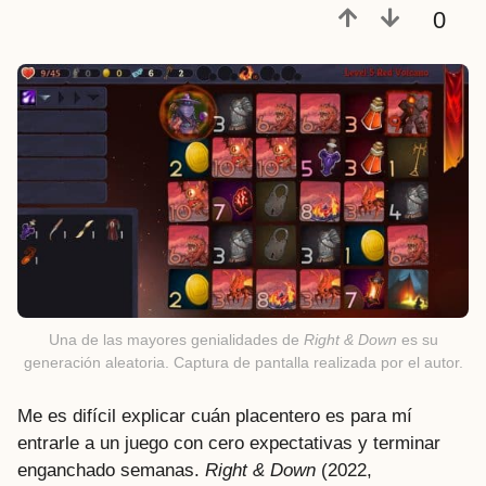
0
Una de las mayores genialidades de
Right & Down
es su
generación aleatoria. Captura de pantalla realizada por el autor.
Me es difícil explicar cuán placentero es para mí
entrarle a un juego con cero expectativas y terminar
enganchado semanas.
Right & Down
(2022,