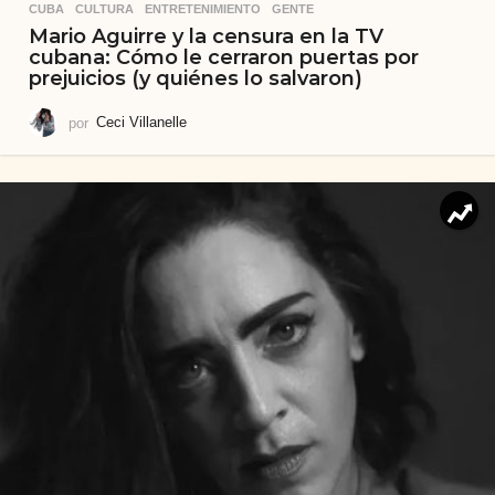
CUBA
,
CULTURA
,
ENTRETENIMIENTO
,
GENTE
Mario Aguirre y la censura en la TV
cubana: Cómo le cerraron puertas por
prejuicios (y quiénes lo salvaron)
por
Ceci Villanelle