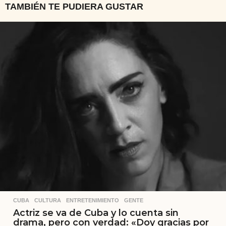
TAMBIÉN TE PUDIERA GUSTAR
CUBA
,
CULTURA
,
ENTRETENIMIENTO
,
GENTE
Actriz se va de Cuba y lo cuenta sin
drama, pero con verdad: «Doy gracias por