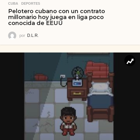
CUBA
,
DEPORTES
Pelotero cubano con un contrato
millonario hoy juega en liga poco
conocida de EEUU
por
D.L.R.