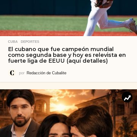
CUBA
,
DEPORTES
El cubano que fue campeón mundial
como segunda base y hoy es relevista en
fuerte liga de EEUU (aquí detalles)
por
Redacción de Cubalite