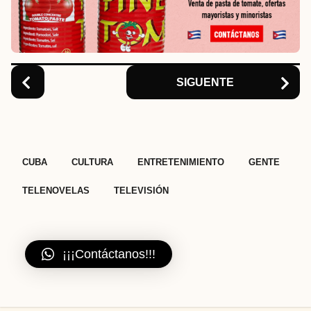
t
i
o
n
SIGUENTE
,
,
,
,
,
CUBA
CULTURA
ENTRETENIMIENTO
GENTE
TELENOVELAS
TELEVISIÓN
¡¡¡Contáctanos!!!