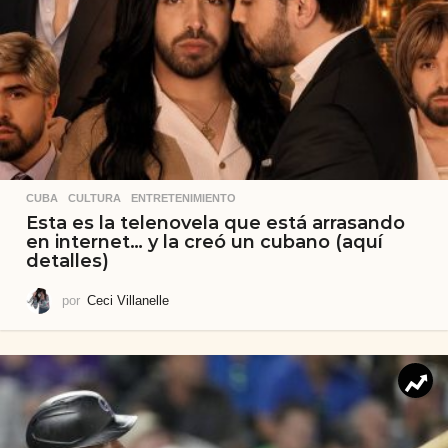
CUBA
,
CULTURA
,
ENTRETENIMIENTO
Esta es la telenovela que está arrasando
en internet… y la creó un cubano (aquí
detalles)
por
Ceci Villanelle