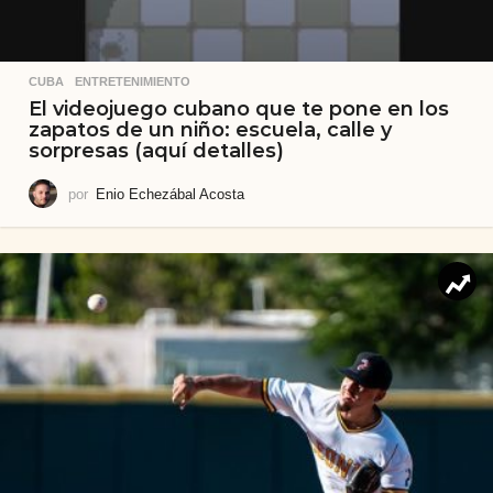
CUBA
,
ENTRETENIMIENTO
El videojuego cubano que te pone en los
zapatos de un niño: escuela, calle y
sorpresas (aquí detalles)
por
Enio Echezábal Acosta