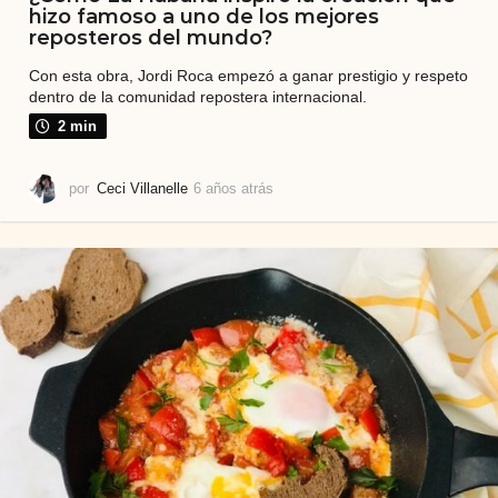
hizo famoso a uno de los mejores
reposteros del mundo?
Con esta obra, Jordi Roca empezó a ganar prestigio y respeto
dentro de la comunidad repostera internacional.
2 min
por
Ceci Villanelle
6 años atrás
6
a
ñ
o
s
a
t
r
á
s