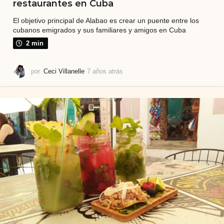
restaurantes en Cuba
El objetivo principal de Alabao es crear un puente entre los
cubanos emigrados y sus familiares y amigos en Cuba
2 min
por
Ceci Villanelle
7 años atrás
6
a
ñ
o
s
a
t
r
á
s