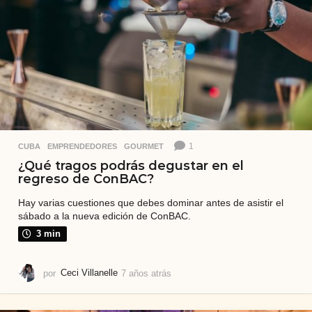
1
CUBA
,
EMPRENDEDORES
,
GOURMET
¿Qué tragos podrás degustar en el
regreso de ConBAC?
Hay varias cuestiones que debes dominar antes de asistir el
sábado a la nueva edición de ConBAC.
3 min
por
Ceci Villanelle
7 años atrás
7
a
ñ