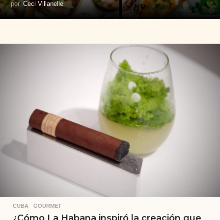
por
Ceci Villanelle
CUBA
,
GOURMET
¿Cómo La Habana inspiró la creación que