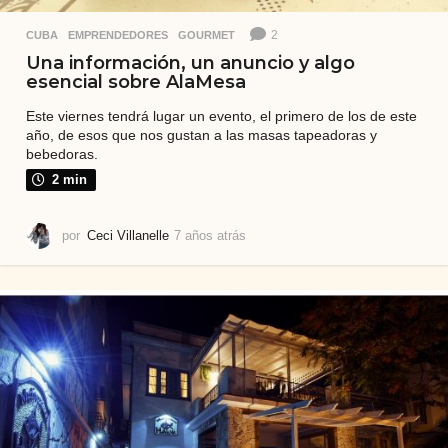
2
CUBA
,
EMPRENDEDORES
,
GOURMET
Una información, un anuncio y algo
esencial sobre AlaMesa
Este viernes tendrá lugar un evento, el primero de los de este
año, de esos que nos gustan a las masas tapeadoras y
bebedoras.
2 min
por
Ceci Villanelle
7 años atrás
7
a
ñ
o
s
a
t
r
á
s