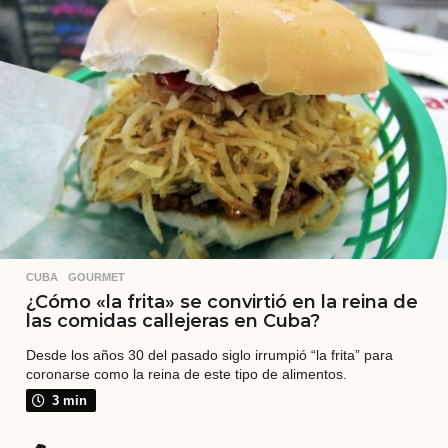
a
t
r
á
s
CUBA
,
GOURMET
¿Cómo «la frita» se convirtió en la reina de
las comidas callejeras en Cuba?
Desde los años 30 del pasado siglo irrumpió “la frita” para
coronarse como la reina de este tipo de alimentos.
3 min