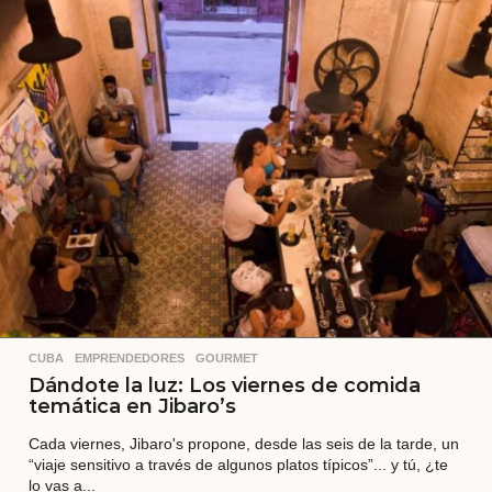
o
s
a
t
r
á
s
CUBA
,
EMPRENDEDORES
,
GOURMET
Dándote la luz: Los viernes de comida
temática en Jibaro’s
Cada viernes, Jibaro's propone, desde las seis de la tarde, un
“viaje sensitivo a través de algunos platos típicos”... y tú, ¿te
lo vas a...