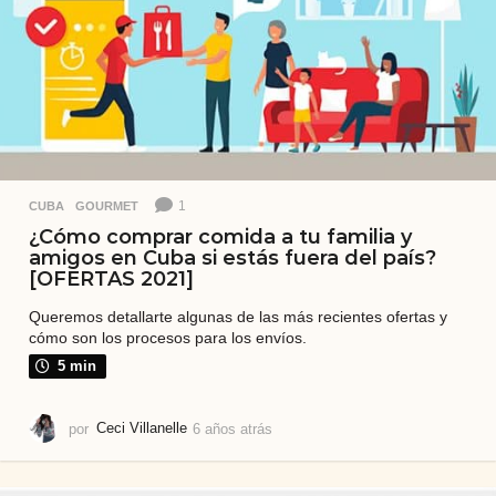
r
á
s
1
CUBA
,
GOURMET
¿Cómo comprar comida a tu familia y
amigos en Cuba si estás fuera del país?
[OFERTAS 2021]
Queremos detallarte algunas de las más recientes ofertas y
cómo son los procesos para los envíos.
5 min
por
Ceci Villanelle
6 años atrás
5
a
ñ
o