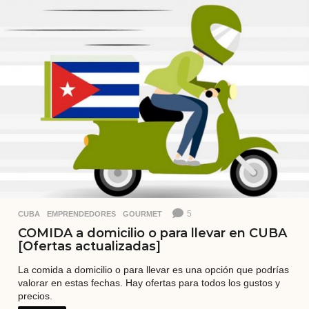
s
a
t
r
á
s
5
CUBA
,
EMPRENDEDORES
,
GOURMET
COMIDA a domicilio o para llevar en CUBA
[Ofertas actualizadas]
La comida a domicilio o para llevar es una opción que podrías
valorar en estas fechas. Hay ofertas para todos los gustos y
precios.