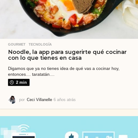
GOURMET
,
TECNOLOGÍA
Noodle, la app para sugerirte qué cocinar
con lo que tienes en casa
Digamos que ya no tienes idea de qué vas a cocinar hoy,
entonces.... taratatán....
2 min
por
Ceci Villanelle
6 años atrás
6
a
ñ
o
s
a
t