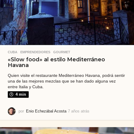
CUBA
,
EMPRENDEDORES
,
GOURMET
«Slow food» al estilo Mediterráneo
Havana
Quien visite el restaurante Mediterráneo Havana, podrá sentir
una de las mejores mezclas que se han dado alguna vez
entre Italia y Cuba.
4 min
por
Enio Echezábal Acosta
7 años atrás
7
a
ñ
o
s