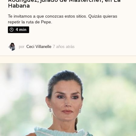
Habana
Te invitamos a que conozcas estos sitios. Quizás quieras
repetir la ruta de Pepe.
4 min
por
Ceci Villanelle
7 años atrás
7
a
ñ
o
s
a
t
r
á
s