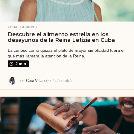
CUBA
,
GOURMET
Descubre el alimento estrella en los
desayunos de la Reina Letizia en Cuba
Es curioso cómo quizás el plato de mayor simplicidad fuera el
que más llamara la atención de la Reina.
2 min
por
Ceci Villanelle
7 años atrás
7
a
ñ
o
s
a
t
r
á
s