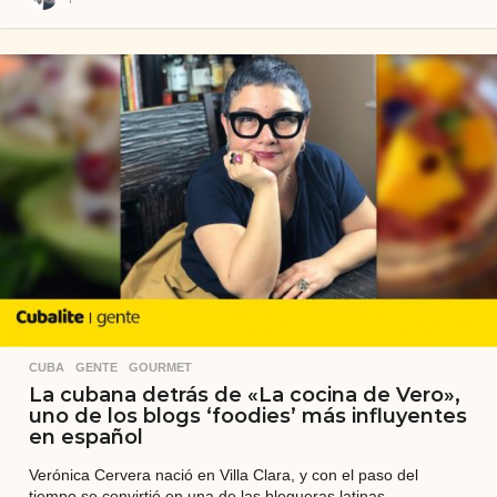
a
ñ
o
s
a
t
r
á
s
CUBA
,
GENTE
,
GOURMET
La cubana detrás de «La cocina de Vero»,
uno de los blogs ‘foodies’ más influyentes
en español
Verónica Cervera nació en Villa Clara, y con el paso del
tiempo se convirtió en una de las blogueras latinas