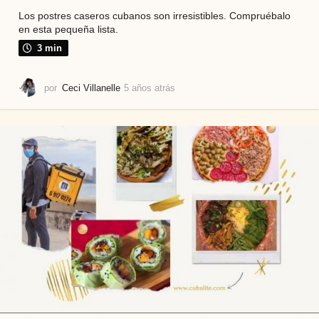
Los postres caseros cubanos son irresistibles. Compruébalo
en esta pequeña lista.
3 min
por
Ceci Villanelle
5 años atrás
5
a
ñ
o
s
a
t
r
á
s