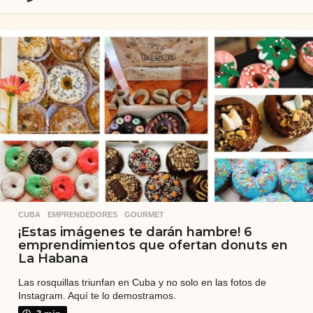
a
ñ
o
s
a
t
r
á
s
CUBA
,
EMPRENDEDORES
,
GOURMET
¡Estas imágenes te darán hambre! 6
emprendimientos que ofertan donuts en
La Habana
Las rosquillas triunfan en Cuba y no solo en las fotos de
Instagram. Aquí te lo demostramos.