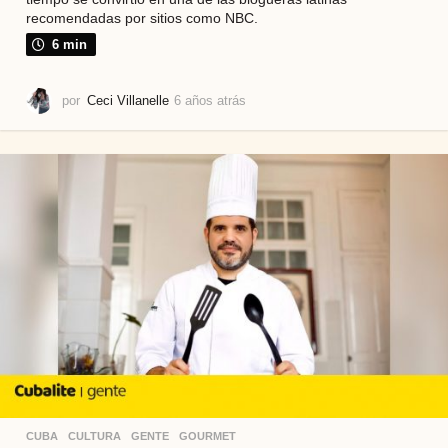
recomendadas por sitios como NBC.
6 min
por
Ceci Villanelle
6 años atrás
6
a
ñ
o
s
a
t
r
á
s
CUBA
,
CULTURA
,
GENTE
,
GOURMET