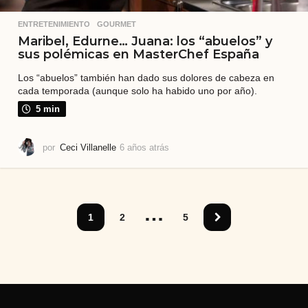
ENTRETENIMIENTO
,
GOURMET
Maribel, Edurne… Juana: los “abuelos” y
sus polémicas en MasterChef España
Los “abuelos” también han dado sus dolores de cabeza en
cada temporada (aunque solo ha habido uno por año).
5 min
por
Ceci Villanelle
6 años atrás
6
a
ñ
o
s
…
a
1
2
5
t
r
á
s