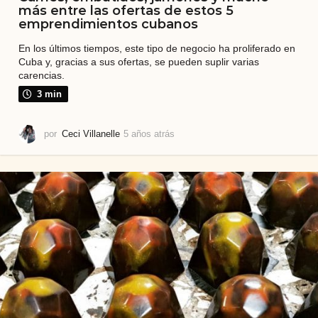
más entre las ofertas de estos 5
emprendimientos cubanos
En los últimos tiempos, este tipo de negocio ha proliferado en
Cuba y, gracias a sus ofertas, se pueden suplir varias
carencias.
3 min
por
Ceci Villanelle
5 años atrás
5
a
ñ
o
s
a
t
r
á
s