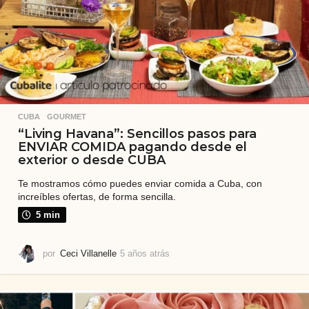
s
CUBA
,
GOURMET
“Living Havana”: Sencillos pasos para
ENVIAR COMIDA pagando desde el
exterior o desde CUBA
Te mostramos cómo puedes enviar comida a Cuba, con
increíbles ofertas, de forma sencilla.
5 min
por
Ceci Villanelle
5 años atrás
5
a
ñ
o
s