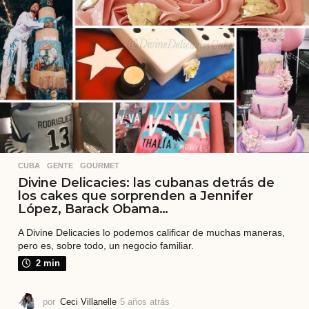
a
t
r
á
s
CUBA
,
GENTE
,
GOURMET
Divine Delicacies: las cubanas detrás de
los cakes que sorprenden a Jennifer
López, Barack Obama…
A Divine Delicacies lo podemos calificar de muchas maneras,
pero es, sobre todo, un negocio familiar.
2 min
por
Ceci Villanelle
5 años atrás
5