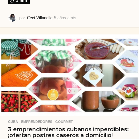
3 min
por
Ceci Villanelle
5 años atrás
5
a
ñ
o
s
a
t
r
á
s
CUBA
,
EMPRENDEDORES
,
GOURMET
3 emprendimientos cubanos imperdibles:
¡ofertan postres caseros a domicilio!