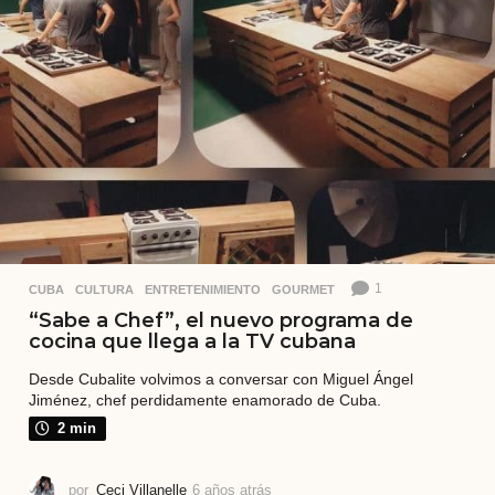
á
s
1
CUBA
,
CULTURA
,
ENTRETENIMIENTO
,
GOURMET
“Sabe a Chef”, el nuevo programa de
cocina que llega a la TV cubana
Desde Cubalite volvimos a conversar con Miguel Ángel
Jiménez, chef perdidamente enamorado de Cuba.
2 min
por
Ceci Villanelle
6 años atrás
5