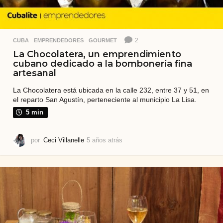
2
CUBA
,
EMPRENDEDORES
,
GOURMET
La Chocolatera, un emprendimiento
cubano dedicado a la bombonería fina
artesanal
La Chocolatera está ubicada en la calle 232, entre 37 y 51, en
el reparto San Agustín, perteneciente al municipio La Lisa.
5 min
por
Ceci Villanelle
5 años atrás
5
a
ñ
o
s
a
t
r
á