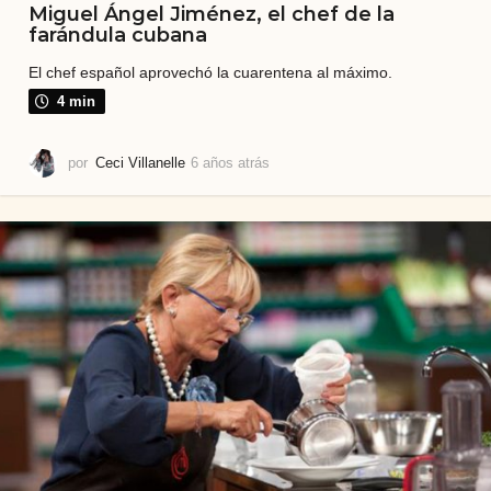
Miguel Ángel Jiménez, el chef de la
farándula cubana
El chef español aprovechó la cuarentena al máximo.
4 min
por
Ceci Villanelle
6 años atrás
6
a
ñ
o
s
a
t
r
á
s