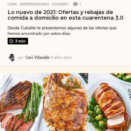
1
CUBA
,
EMPRENDEDORES
,
GOURMET
Lo nuevo de 2021: Ofertas y rebajas de
comida a domicilio en esta cuarentena 3.0
Desde Cubalite te presentamos algunas de las ofertas que
hemos encontrado por estos días.
3 min
por
Ceci Villanelle
6 años atrás
6
a
ñ
o
s
a
t
r
á
s