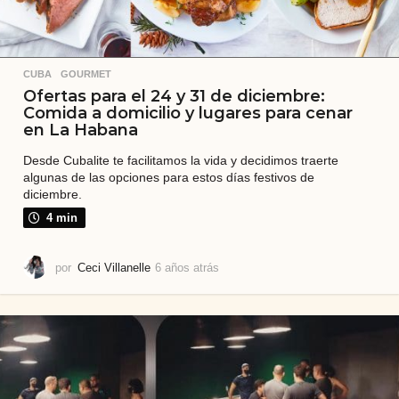
CUBA
,
GOURMET
Ofertas para el 24 y 31 de diciembre:
Comida a domicilio y lugares para cenar
en La Habana
Desde Cubalite te facilitamos la vida y decidimos traerte
algunas de las opciones para estos días festivos de
diciembre.
4 min
por
Ceci Villanelle
6 años atrás
6
a
ñ
o
s
a
t
r