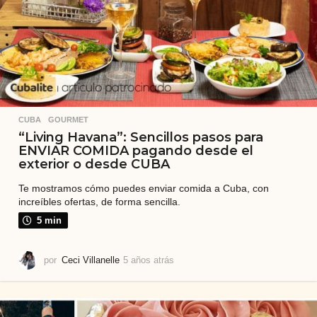
s
CUBA
,
GOURMET
“Living Havana”: Sencillos pasos para
ENVIAR COMIDA pagando desde el
exterior o desde CUBA
Te mostramos cómo puedes enviar comida a Cuba, con
increíbles ofertas, de forma sencilla.
5 min
por
Ceci Villanelle
5 años atrás
5
a
ñ
o
s