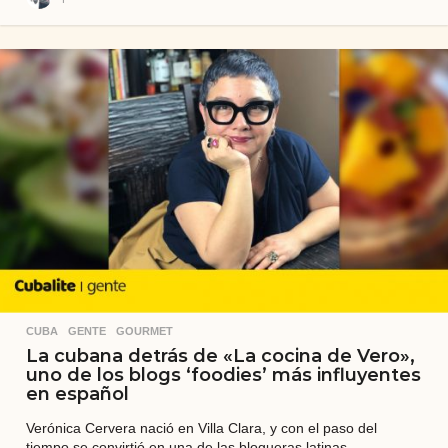
a
ñ
o
s
a
t
r
á
s
CUBA
,
GENTE
,
GOURMET
La cubana detrás de «La cocina de Vero»,
uno de los blogs ‘foodies’ más influyentes
en español
Verónica Cervera nació en Villa Clara, y con el paso del
tiempo se convirtió en una de las blogueras latinas