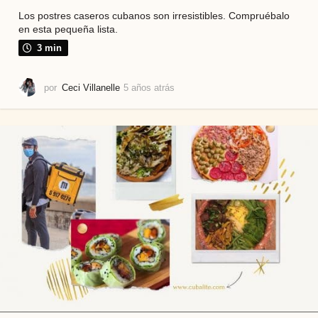
Los postres caseros cubanos son irresistibles. Compruébalo
en esta pequeña lista.
3 min
por
Ceci Villanelle
5 años atrás
5
a
ñ
o
s
a
t
r
á
s