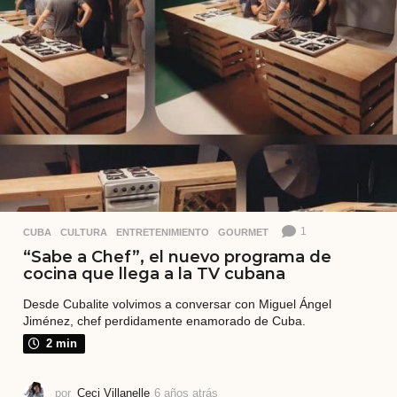
á
s
1
CUBA
,
CULTURA
,
ENTRETENIMIENTO
,
GOURMET
“Sabe a Chef”, el nuevo programa de
cocina que llega a la TV cubana
Desde Cubalite volvimos a conversar con Miguel Ángel
Jiménez, chef perdidamente enamorado de Cuba.
2 min
por
Ceci Villanelle
6 años atrás
5