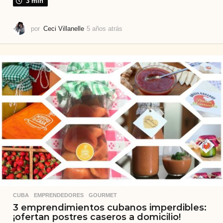
3 min
por
Ceci Villanelle
5 años atrás
5
a
ñ
o
s
a
t
r
á
s
CUBA
,
EMPRENDEDORES
,
GOURMET
3 emprendimientos cubanos imperdibles:
¡ofertan postres caseros a domicilio!