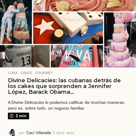
a
t
r
á
s
CUBA
,
GENTE
,
GOURMET
Divine Delicacies: las cubanas detrás de
los cakes que sorprenden a Jennifer
López, Barack Obama…
A Divine Delicacies lo podemos calificar de muchas maneras,
pero es, sobre todo, un negocio familiar.
2 min
por
Ceci Villanelle
5 años atrás
5