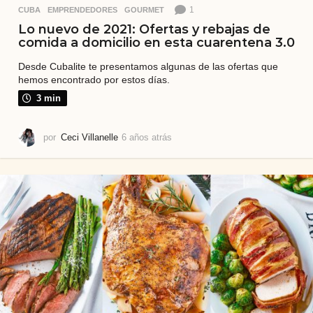
1
CUBA
,
EMPRENDEDORES
,
GOURMET
Lo nuevo de 2021: Ofertas y rebajas de
comida a domicilio en esta cuarentena 3.0
Desde Cubalite te presentamos algunas de las ofertas que
hemos encontrado por estos días.
3 min
por
Ceci Villanelle
6 años atrás
6
a
ñ
o
s
a
t
r
á
s