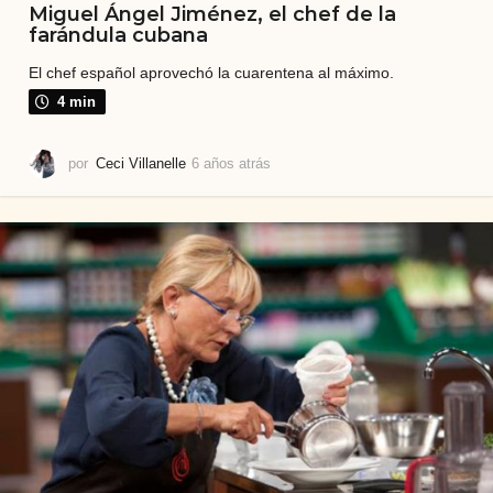
Miguel Ángel Jiménez, el chef de la
farándula cubana
El chef español aprovechó la cuarentena al máximo.
4 min
por
Ceci Villanelle
6 años atrás
6
a
ñ
o
s
a
t
r
á
s