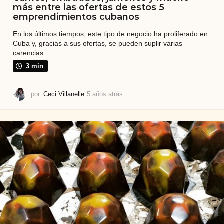
más entre las ofertas de estos 5
emprendimientos cubanos
En los últimos tiempos, este tipo de negocio ha proliferado en
Cuba y, gracias a sus ofertas, se pueden suplir varias
carencias.
3 min
por
Ceci Villanelle
5 años atrás
5
a
ñ
o
s
a
t
r
á
s