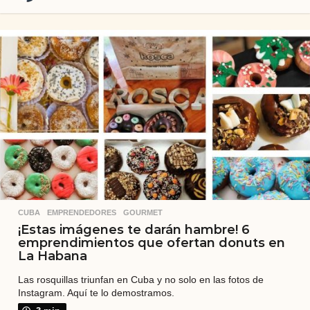
a
ñ
o
s
a
t
r
á
s
CUBA
,
EMPRENDEDORES
,
GOURMET
¡Estas imágenes te darán hambre! 6
emprendimientos que ofertan donuts en
La Habana
Las rosquillas triunfan en Cuba y no solo en las fotos de
Instagram. Aquí te lo demostramos.