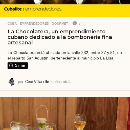
2
CUBA
,
EMPRENDEDORES
,
GOURMET
La Chocolatera, un emprendimiento
cubano dedicado a la bombonería fina
artesanal
La Chocolatera está ubicada en la calle 232, entre 37 y 51, en
el reparto San Agustín, perteneciente al municipio La Lisa.
5 min
por
Ceci Villanelle
5 años atrás
5
a
ñ
o
s
a
t
r
á