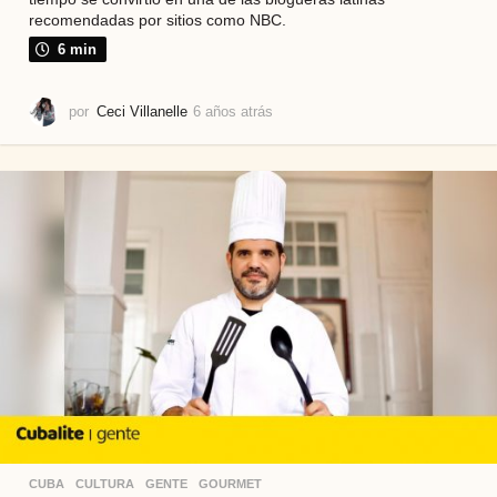
recomendadas por sitios como NBC.
6 min
por
Ceci Villanelle
6 años atrás
6
a
ñ
o
s
a
t
r
á
s
CUBA
,
CULTURA
,
GENTE
,
GOURMET