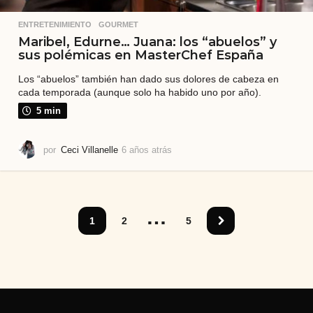
ENTRETENIMIENTO
,
GOURMET
Maribel, Edurne… Juana: los “abuelos” y
sus polémicas en MasterChef España
Los “abuelos” también han dado sus dolores de cabeza en
cada temporada (aunque solo ha habido uno por año).
5 min
por
Ceci Villanelle
6 años atrás
6
a
ñ
o
s
…
a
1
2
5
t
r
á
s