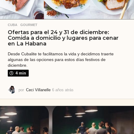
CUBA
,
GOURMET
Ofertas para el 24 y 31 de diciembre:
Comida a domicilio y lugares para cenar
en La Habana
Desde Cubalite te facilitamos la vida y decidimos traerte
algunas de las opciones para estos días festivos de
diciembre.
4 min
por
Ceci Villanelle
6 años atrás
6
a
ñ
o
s
a
t
r