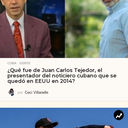
CUBA
,
GENTE
¿Qué fue de Juan Carlos Tejedor, el
presentador del noticiero cubano que se
quedó en EEUU en 2014?
por
Ceci Villanelle