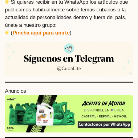
Si quieres recibir en tu WhatsApp los artículos que
publicamos habitualmente sobre temas cubanos o la
actualidad de personalidades dentro y fuera del país,
únete a nuestro grupo:
(
Pincha aquí para unirte
)
P
Anuncios
o
s
t
P
a
g