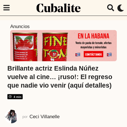
6
Anuncios
m
e
s
e
s
a
Brillante actriz Eslinda Núñez
t
vuelve al cine… ¡ruso!: El regreso
r
que nadie vio venir (aquí detalles)
á
s
4 min
6
m
e
Ceci Villanelle
por
s