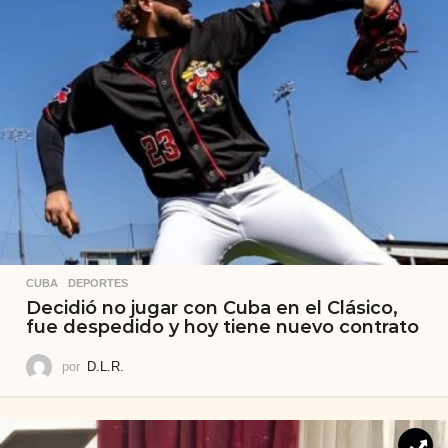
CUBA
,
DEPORTES
Decidió no jugar con Cuba en el Clásico,
fue despedido y hoy tiene nuevo contrato
por
D.L.R.