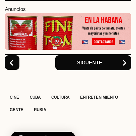
i
Anuncios
n
a
t
i
o
n
SIGUENTE
,
,
,
,
,
CINE
CUBA
CULTURA
ENTRETENIMIENTO
GENTE
RUSIA