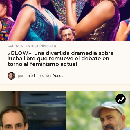
CULTURA
,
ENTRETENIMIENTO
«GLOW», una divertida dramedia sobre
lucha libre que remueve el debate en
torno al feminismo actual
por
Enio Echezábal Acosta