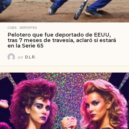
CUBA
,
DEPORTES
Pelotero que fue deportado de EEUU,
tras 7 meses de travesía, aclaró si estará
en la Serie 65
por
D.L.R.