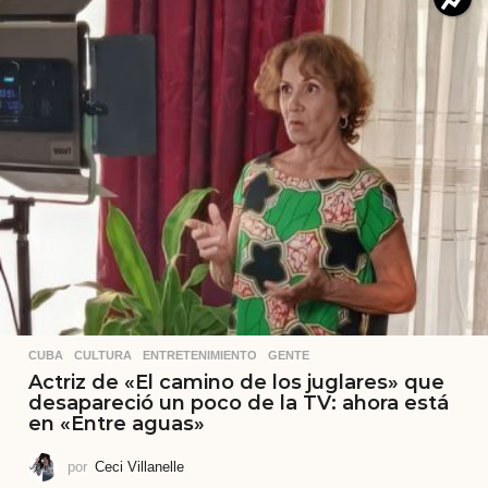
CUBA
,
CULTURA
,
ENTRETENIMIENTO
,
GENTE
Actriz de «El camino de los juglares» que
desapareció un poco de la TV: ahora está
en «Entre aguas»
por
Ceci Villanelle