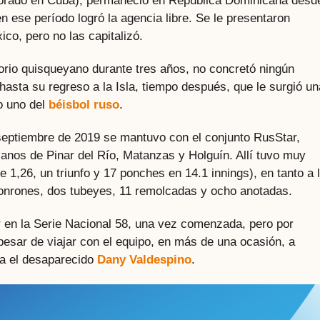
lebrado en Cuba), permaneció en República Dominicana desd
n ese período logró la agencia libre. Se le presentaron
co, pero no las capitalizó.
torio quisqueyano durante tres años, no concretó ningún
 hasta su regreso a la Isla, tiempo después, que le surgió un
ro uno del
béisbol ruso
.
e septiembre de 2019 se mantuvo con el conjunto RusStar,
lanos de Pinar del Río, Matanzas y Holguín. Allí tuvo muy
1,26, un triunfo y 17 ponches en 14.1 innings), en tanto a 
 jonrones, dos tubeyes, 11 remolcadas y ocho anotadas.
r en la Serie Nacional 58, una vez comenzada, pero por
pesar de viajar con el equipo, en más de una ocasión, a
ra el desaparecido
Dany Valdespino
.