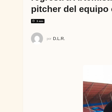
s
pitcher del equipo 
a
t
r
3 min
á
s
D.L.R.
por