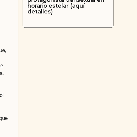
protagonista transexual en
horario estelar (aquí
detalles)
ue,
de
a,
ol
 que