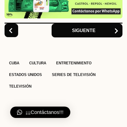
t
i
o
n
SIGUENTE
,
,
,
,
,
CUBA
CULTURA
ENTRETENIMIENTO
ESTADOS UNIDOS
SERIES DE TELEVISIÓN
TELEVISIÓN
¡¡¡Contáctanos!!!