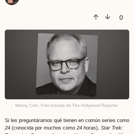
e
s
0
a
t
r
á
s
Manny Coto. Foto tomada de The Hollywood Reporter.
Si les preguntáramos qué tienen en común series como
24
(conocida por muchos como
24 horas
),
Star Trek: