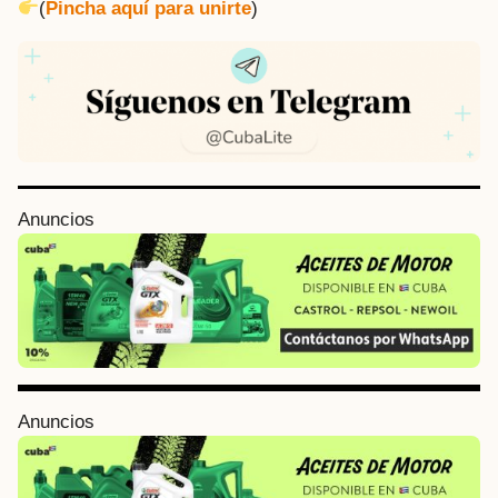
(
Pincha aquí para unirte
)
P
Anuncios
o
s
t
P
a
g
i
Anuncios
n
a