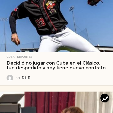
CUBA
,
DEPORTES
Decidió no jugar con Cuba en el Clásico,
fue despedido y hoy tiene nuevo contrato
por
D.L.R.