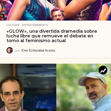
CULTURA
,
ENTRETENIMIENTO
«GLOW», una divertida dramedia sobre
lucha libre que remueve el debate en
torno al feminismo actual
por
Enio Echezábal Acosta