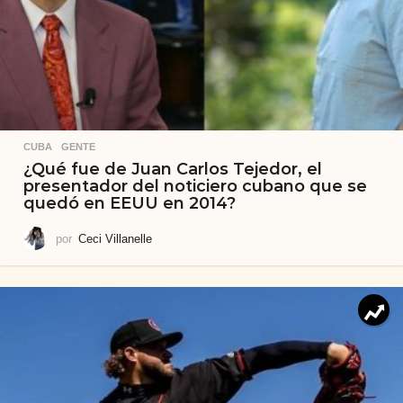
CUBA
,
GENTE
¿Qué fue de Juan Carlos Tejedor, el
presentador del noticiero cubano que se
quedó en EEUU en 2014?
por
Ceci Villanelle