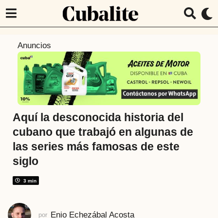
8
Anuncios
m
e
s
e
s
a
Aquí la desconocida historia del
t
cubano que trabajó en algunas de
r
las series más famosas de este
á
siglo
s
8
3 min
m
e
s
Enio Echezábal Acosta
por