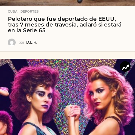
CUBA
,
DEPORTES
Pelotero que fue deportado de EEUU,
tras 7 meses de travesía, aclaró si estará
en la Serie 65
por
D.L.R.