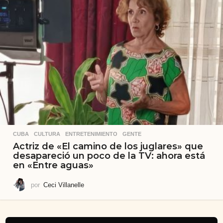
CUBA
,
CULTURA
,
ENTRETENIMIENTO
,
GENTE
Actriz de «El camino de los juglares» que
desapareció un poco de la TV: ahora está
en «Entre aguas»
por
Ceci Villanelle