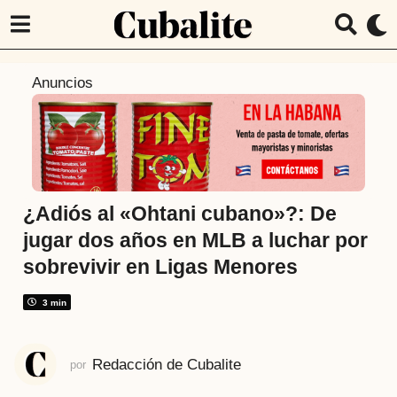
1
Anuncios
a
ñ
o
a
t
r
¿Adiós al «Ohtani cubano»?: De
á
jugar dos años en MLB a luchar por
s
sobrevivir en Ligas Menores
1
a
3 min
ñ
o
a
Redacción de Cubalite
por
t