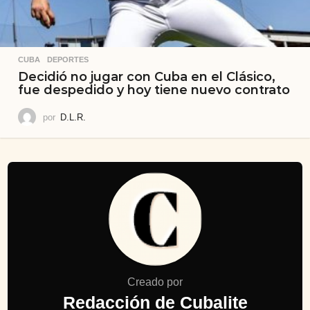
CUBA
,
DEPORTES
Decidió no jugar con Cuba en el Clásico,
fue despedido y hoy tiene nuevo contrato
por
D.L.R.
Creado por
Redacción de Cubalite