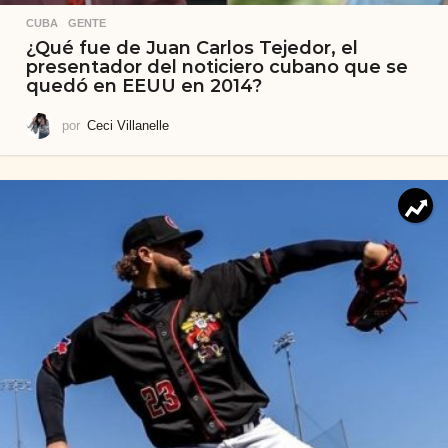
CUBA
,
GENTE
¿Qué fue de Juan Carlos Tejedor, el
presentador del noticiero cubano que se
quedó en EEUU en 2014?
por
Ceci Villanelle