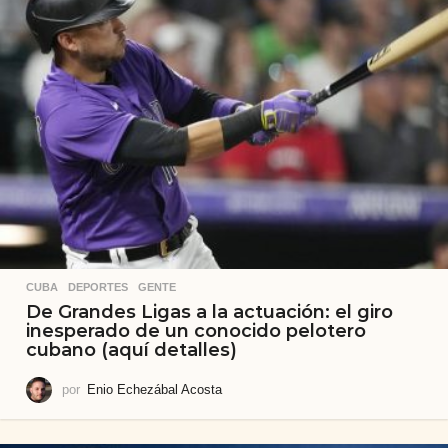
CUBA
,
DEPORTES
,
GENTE
De Grandes Ligas a la actuación: el giro
inesperado de un conocido pelotero
cubano (aquí detalles)
por
Enio Echezábal Acosta