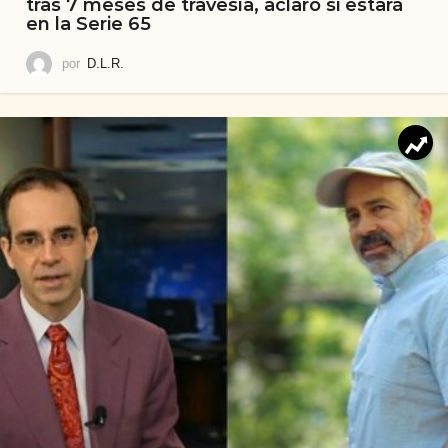
tras 7 meses de travesía, aclaró si estará
en la Serie 65
por
D.L.R.