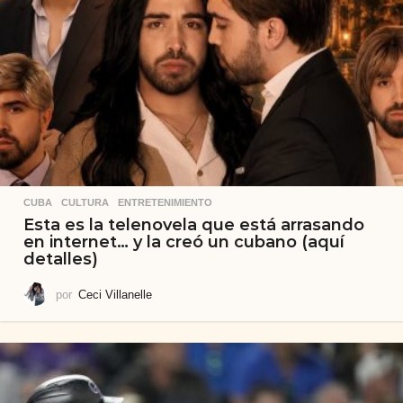
CUBA
,
CULTURA
,
ENTRETENIMIENTO
Esta es la telenovela que está arrasando
en internet… y la creó un cubano (aquí
detalles)
por
Ceci Villanelle