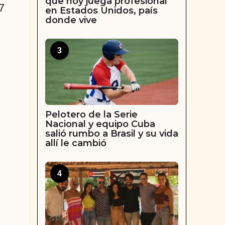
que hoy juega profesional
7
en Estados Unidos, país
donde vive
3
Pelotero de la Serie
Nacional y equipo Cuba
salió rumbo a Brasil y su vida
allí le cambió
4