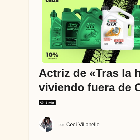
ñ
o
s
a
t
r
á
s
2
Actriz de «Tras la 
a
ñ
viviendo fuera de C
o
s
a
3 min
t
r
Ceci Villanelle
por
á
s