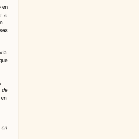
o en
r a
on
ases
via
 que
,
s de
 en
o en