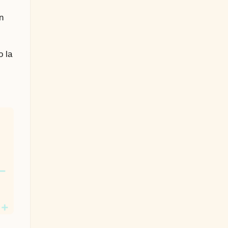
n
o la