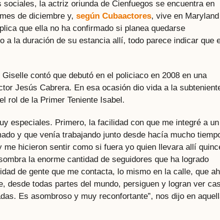
sociales, la actriz oriunda de Cienfuegos se encuentra en
 mes de diciembre y,
según Cubaactores
, vive en Maryland
explica que ella no ha confirmado si planea quedarse
do a la duración de su estancia allí, todo parece indicar que 
, Giselle contó que debutó en el policiaco en 2008 en una
ector Jesús Cabrera. En esa ocasión dio vida a la subtenient
 rol de la Primer Teniente Isabel.
especiales. Primero, la facilidad con que me integré a un
rmado y que venía trabajando junto desde hacía mucho tiemp
me hicieron sentir como si fuera yo quien llevara allí quinc
sombra la enorme cantidad de seguidores que ha logrado
tidad de gente que me contacta, lo mismo en la calle, que a
e, desde todas partes del mundo, persiguen y logran ver cas
radas. Es asombroso y muy reconfortante”, nos dijo en aquel