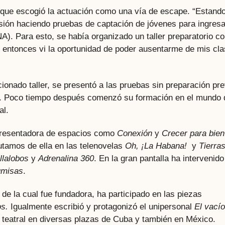
 que escogió la actuación como una vía de escape. “Estand
sión haciendo pruebas de captación de jóvenes para ingresa
A). Para esto, se había organizado un taller preparatorio c
entonces vi la oportunidad de poder ausentarme de mis cl
onado taller, se presentó a las pruebas sin preparación pre
ia. Poco tiempo después comenzó su formación en el mundo
al.
 presentadora de espacios como
Conexión
y
Crecer para bien
rutamos de ella en las telenovelas
Oh, ¡La Habana!
y
Tierra
illalobos
y
Adrenalina 360
. En la gran pantalla ha intervenido
umisas
.
de la cual fue fundadora, ha participado en las piezas
os.
Igualmente escribió y protagonizó el unipersonal
El vací
 teatral en diversas plazas de Cuba y también en México.