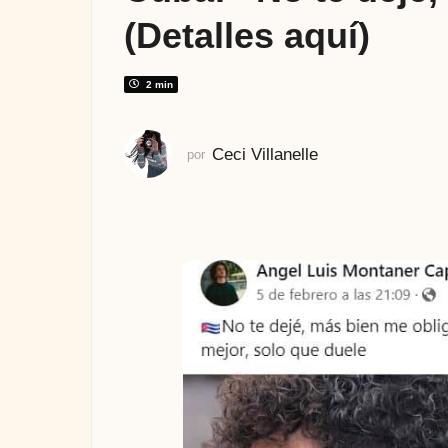
s
(Detalles aquí)
a
t
r
2 min
á
s
Ceci Villanelle
por