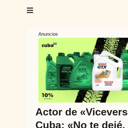
2
Anuncios
a
ñ
o
s
a
t
r
á
s
2
Actor de «Vicevers
a
ñ
Cuba: «No te dejé,
o