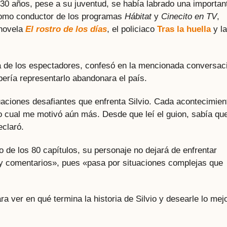
30 años, pese a su juventud, se había labrado una importan
 como conductor de los programas
Hábitat
y
Cinecito en TV
,
enovela
El rostro de los días
, el policiaco
Tras la huella
y la
a de los espectadores, confesó en la mencionada conversac
bería representarlo abandonara el país.
ituaciones desafiantes que enfrenta Silvio. Cada acontecimien
 lo cual me motivó aún más. Desde que leí el guion, sabía qu
eclaró.
o de los 80 capítulos, su personaje no dejará de enfrentar
y comentarios», pues «pasa por situaciones complejas que
 ver en qué termina la historia de Silvio y desearle lo mej