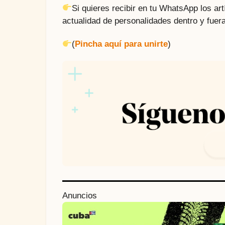
Si quieres recibir en tu WhatsApp los a
actualidad de personalidades dentro y fuera
(
Pincha aquí para unirte
)
P
Anuncios
o