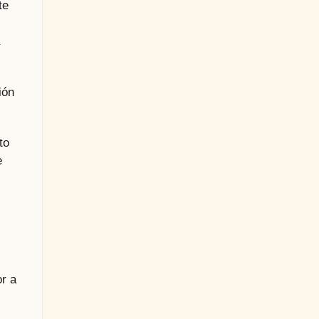
te
ión
to
e
or a