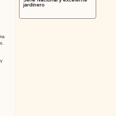
Serie Nacional y excelente
jardinero
una
s.
 Y