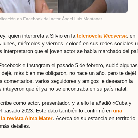
blicación en Facebook del actor Ángel Luis Montaner.
, quien interpreta a Silvio en la
telenovela
Viceversa
, en
 lunes, miércoles y viernes, colocó en sus redes sociales 
 interpretaron que el joven actor se había marchado del paí
 Facebook e Instagram el pasado 5 de febrero, subió algunas
 dejé, más bien me obligaron, no hace un año, pero te dejé!
los comentarios, varios seguidores y amigos le desearon la
s intuyeron que él ya no se encontraba en su país natal.
ribe como actor, presentador, y a ello le añadió «Cuba y
el pasado 2023. Este dato también lo confirmó en
una
 la revista Alma Mater
. Acerca de su estancia en territorio
más detalles.