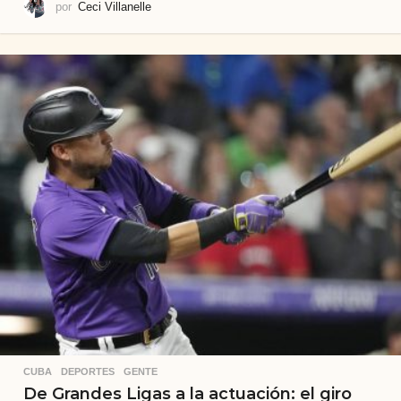
por
Ceci Villanelle
CUBA
,
DEPORTES
,
GENTE
De Grandes Ligas a la actuación: el giro