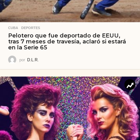
CUBA
,
DEPORTES
Pelotero que fue deportado de EEUU,
tras 7 meses de travesía, aclaró si estará
en la Serie 65
por
D.L.R.