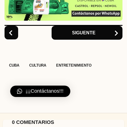
t
i
o
n
SIGUENTE
,
,
CUBA
CULTURA
ENTRETENIMIENTO
¡¡¡Contáctanos!!!
0 COMENTARIOS