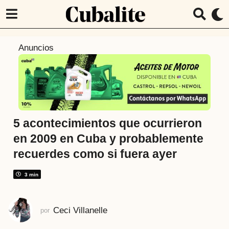
7
Anuncios
a
ñ
o
s
a
t
5 acontecimientos que ocurrieron
r
en 2009 en Cuba y probablemente
á
recuerdes como si fuera ayer
s
7
3 min
a
ñ
o
Ceci Villanelle
por
s