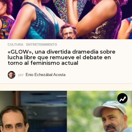
CULTURA
,
ENTRETENIMIENTO
«GLOW», una divertida dramedia sobre
lucha libre que remueve el debate en
torno al feminismo actual
por
Enio Echezábal Acosta