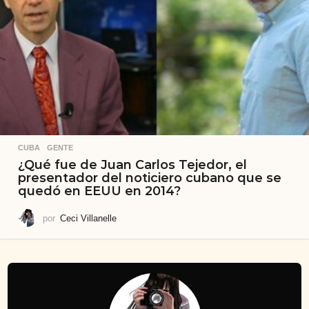
CUBA
,
GENTE
¿Qué fue de Juan Carlos Tejedor, el
presentador del noticiero cubano que se
quedó en EEUU en 2014?
por
Ceci Villanelle