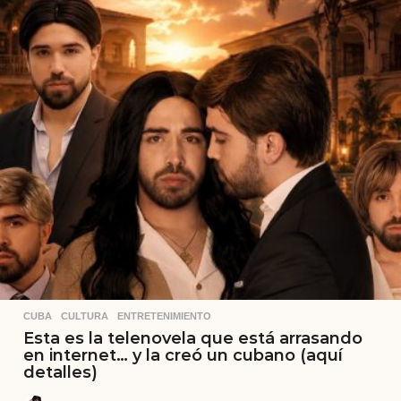
CUBA
,
CULTURA
,
ENTRETENIMIENTO
Esta es la telenovela que está arrasando
en internet… y la creó un cubano (aquí
detalles)