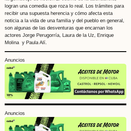
logran una comedia que roza lo real. Los trámites para
recibir una supuesta herencia y cómo afecta esta
noticia a la vida de una familia y del pueblo en general,
son algunas de las desventuras que encarnan los
actores Jorge Perugorría, Laura de la Uz, Enrique
Molina y Paula Alí.
P
Anuncios
o
s
t
P
a
g
i
Anuncios
n
a