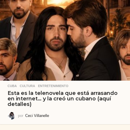
CUBA
,
CULTURA
,
ENTRETENIMIENTO
Esta es la telenovela que está arrasando
en internet… y la creó un cubano (aquí
detalles)
por
Ceci Villanelle