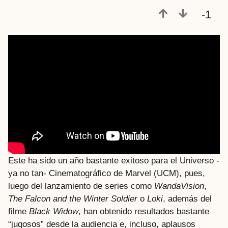
a
-1
t
r
á
s
Este ha sido un año bastante exitoso para el Universo -
ya no tan- Cinematográfico de Marvel (UCM), pues,
luego del lanzamiento de series como
WandaVision
,
The Falcon and the Winter Soldier
o
Loki
, además del
filme
Black
Widow
, han obtenido resultados bastante
“jugosos” desde la audiencia e, incluso, aplausos