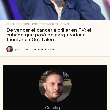
CUBA
,
CULTURA
,
ENTRETENIMIENTO
,
GENTE
De vencer el cáncer a brillar en TV: el
cubano que pasó de parqueador a
triunfar en Got Talent
por
Enio Echezábal Acosta
Creado por