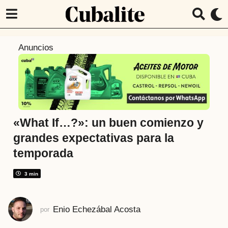
5
Anuncios
a
ñ
o
s
a
t
«What If…?»: un buen comienzo y
r
grandes expectativas para la
á
temporada
s
5
3 min
a
ñ
o
Enio Echezábal Acosta
por
s