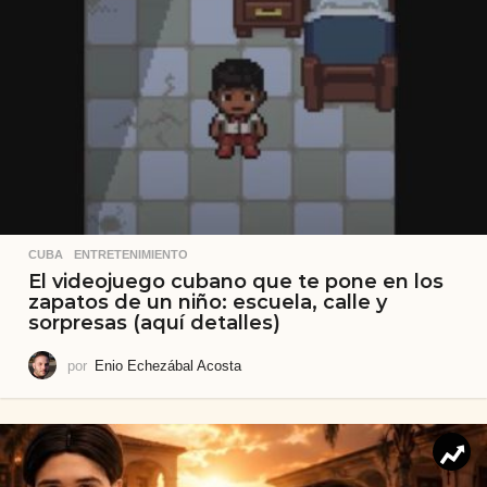
CUBA
,
ENTRETENIMIENTO
El videojuego cubano que te pone en los
zapatos de un niño: escuela, calle y
sorpresas (aquí detalles)
por
Enio Echezábal Acosta