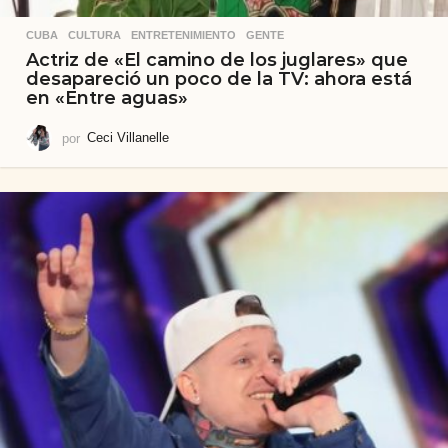
CUBA
,
CULTURA
,
ENTRETENIMIENTO
,
GENTE
Actriz de «El camino de los juglares» que
desapareció un poco de la TV: ahora está
en «Entre aguas»
por
Ceci Villanelle