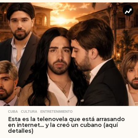
CUBA
,
CULTURA
,
ENTRETENIMIENTO
Esta es la telenovela que está arrasando
en internet… y la creó un cubano (aquí
detalles)