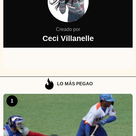
Creado por
Ceci Villanelle
LO MÁS PEGAO
1