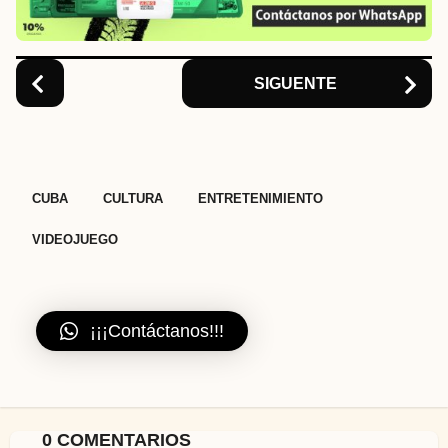
i
o
n
SIGUENTE
,
,
,
CUBA
CULTURA
ENTRETENIMIENTO
VIDEOJUEGO
¡¡¡Contáctanos!!!
0 COMENTARIOS