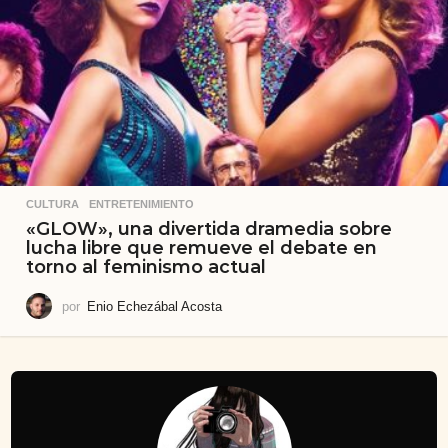
CULTURA
,
ENTRETENIMIENTO
«GLOW», una divertida dramedia sobre
lucha libre que remueve el debate en
torno al feminismo actual
por
Enio Echezábal Acosta