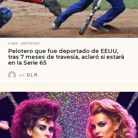
CUBA
,
DEPORTES
Pelotero que fue deportado de EEUU,
tras 7 meses de travesía, aclaró si estará
en la Serie 65
por
D.L.R.