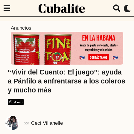
5
Anuncios
a
ñ
o
s
a
t
“Vivir del Cuento: El juego”: ayuda
r
a Pánfilo a enfrentarse a los coleros
á
y mucho más
s
5
4 min
a
ñ
o
Ceci Villanelle
por
s