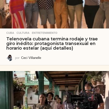
CUBA
,
CULTURA
,
ENTRETENIMIENTO
Telenovela cubana termina rodaje y trae
giro inédito: protagonista transexual en
horario estelar (aquí detalles)
por
Ceci Villanelle