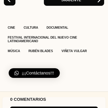
i
n
a
t
,
,
,
,
,
,
CINE
CULTURA
DOCUMENTAL
i
o
FESTIVAL INTERNACIONAL DEL NUEVO CINE
n
LATINOAMERICANO
MÚSICA
RUBÉN BLADES
VIÑETA VULGAR
¡¡¡Contáctanos!!!
0 COMENTARIOS