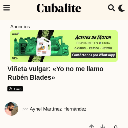
8
Anuncios
a
ñ
o
s
a
t
Viñeta vulgar: «Yo no me llamo
r
Rubén Blades»
á
s
1 min
7
a
Aynel Martínez Hernández
por
ñ
o
s
0