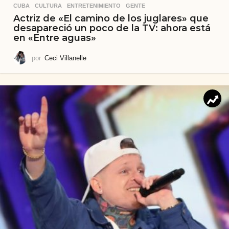
CUBA
,
CULTURA
,
ENTRETENIMIENTO
,
GENTE
Actriz de «El camino de los juglares» que
desapareció un poco de la TV: ahora está
en «Entre aguas»
por
Ceci Villanelle