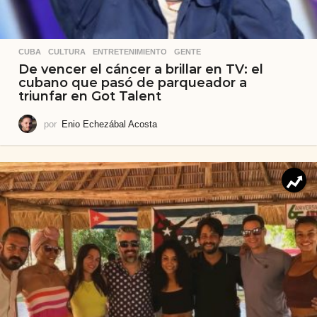
CUBA
,
CULTURA
,
ENTRETENIMIENTO
,
GENTE
De vencer el cáncer a brillar en TV: el
cubano que pasó de parqueador a
triunfar en Got Talent
por
Enio Echezábal Acosta