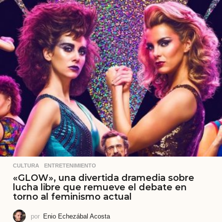
CULTURA
,
ENTRETENIMIENTO
«GLOW», una divertida dramedia sobre
lucha libre que remueve el debate en
torno al feminismo actual
por
Enio Echezábal Acosta