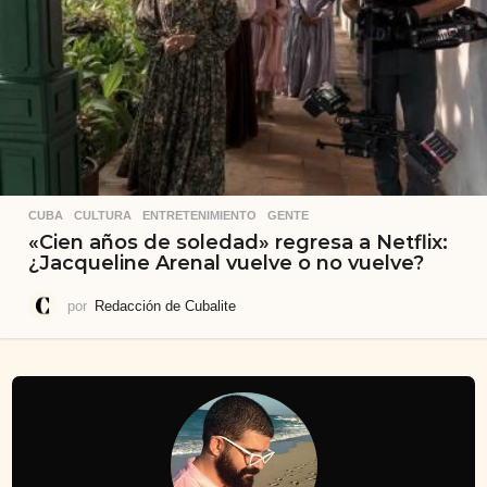
CUBA
,
CULTURA
,
ENTRETENIMIENTO
,
GENTE
«Cien años de soledad» regresa a Netflix:
¿Jacqueline Arenal vuelve o no vuelve?
por
Redacción de Cubalite