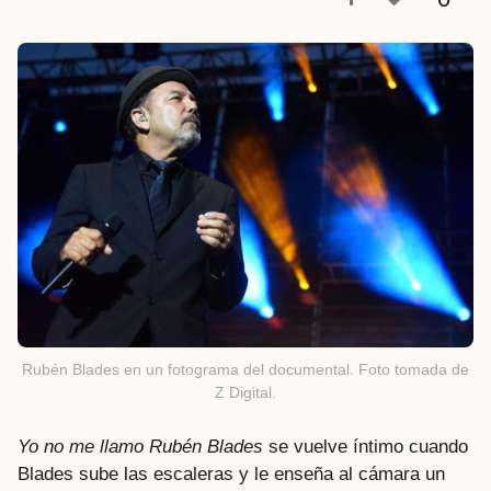
a
t
r
á
s
Rubén Blades en un fotograma del documental. Foto tomada de
Z Digital.
Yo no me llamo Rubén Blades
se vuelve íntimo cuando
Blades sube las escaleras y le enseña al cámara un