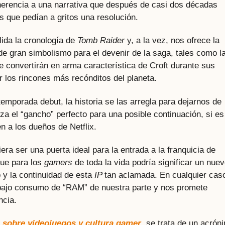
oherencia a una narrativa que después de casi dos décadas
s que pedían a gritos una resolución.
lida la cronología de
Tomb Raider
y, a la vez, nos ofrece la
e gran simbolismo para el devenir de la saga, tales como l
e convertirán en arma característica de Croft durante sus
 los rincones más recónditos del planeta.
temporada debut, la historia se las arregla para dejarnos de
za el “gancho” perfecto para una posible continuación, si es
n a los dueños de Netflix.
era ser una puerta ideal para la entrada a la franquicia de
que para los
gamers
de toda la vida podría significar un nue
o y la continuidad de esta
IP
tan aclamada. En cualquier cas
 bajo consumo de “RAM” de nuestra parte y nos promete
ncia.
s sobre videojuegos y cultura gamer
, se trata de un acrón