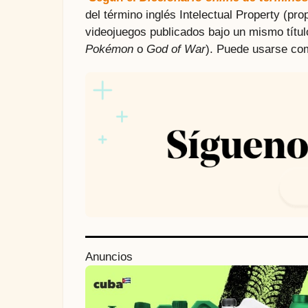
del término inglés Intelectual Property (pro
videojuegos publicados bajo un mismo título
Pokémon
o
God of War
). Puede usarse com
P
Anuncios
o
s