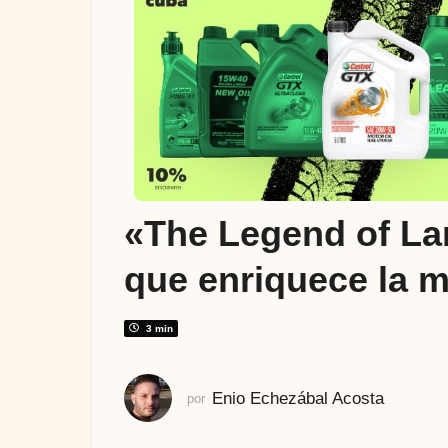
ñ
o
s
a
t
r
á
s
2
«The Legend of La
a
ñ
que enriquece la 
o
s
a
3 min
t
r
Enio Echezábal Acosta
por
á
s