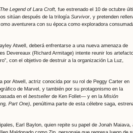
The Legend of Lara Croft,
fue estrenado el 10 de octubre úl
s sitúan después de la trilogía
Survivor
, y pretenden rellen
a como aventurera con su época como exploradora consumad
 Hayley Atwell, deberá enfrentarse a una nueva amenaza de
s Devereaux (Richard Armitage) intente reunir los artefact
o”, con el objetivo de destruir a la organización La Luz,
 por Atwell, actriz conocida por su rol de Peggy Carter en
gráfico de Marvel, y también por su protagonismo en la
basada en el
bestseller
de Ken Follet— y en la
Misión
ng, Part One)
, penúltima parte de esta célebre saga, estre
ipales, Earl Baylon, quien repite su papel de Jonah Maiava, 
Allen Maldonado como Zip, personaje que regresa luego de s