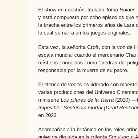
El show en cuestión, titulado
Tomb Raider: 
y está compuesto por ocho episodios que no
la brecha entre los primeros años de Lar
la cual se narra en los juegos originales.
Esta vez, la señorita Croft, con la voz de
escala mundial cuando el mercenario Charle
místicos conocidos como “piedras del peligr
responsable por la muerte de su padre.
El elenco de voces es liderado con maestría
varias producciones del Universo Cinemato
miniserie
Los pilares de la Tierra
(2010) —
Imposible:
Sentencia mortal (Dead Reckoni
en 2023.
Acompañan a la británica en los roles princ
quien ya dio vida en la trilogía
Survivor
; y 