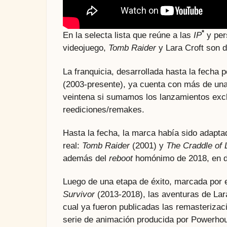
*
En la selecta lista que reúne a las
IP
y pers
videojuego,
Tomb Raider
y Lara Croft son d
La franquicia, desarrollada hasta la fech
(2003-presente), ya cuenta con más de una 
veintena si sumamos los lanzamientos exclu
reediciones/remakes.
Hasta la fecha, la marca había sido adapta
real:
Tomb Raider
(2001) y
The Craddle of L
además del
reboot
homónimo de 2018, en do
Luego de una etapa de éxito, marcada por el
Survivor
(2013-2018), las aventuras de La
cual ya fueron publicadas las remasterizaci
serie de animación producida por Powerhou