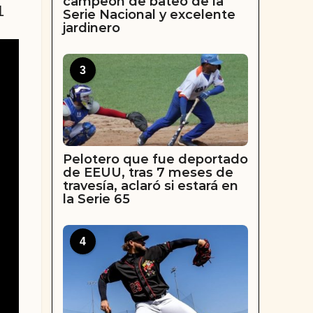
campeón de bateo de la
1
Serie Nacional y excelente
jardinero
3
Pelotero que fue deportado
de EEUU, tras 7 meses de
travesía, aclaró si estará en
la Serie 65
4