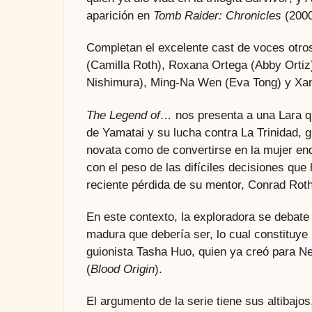
aparición en
Tomb Raider: Chronicles
(2000
Completan el excelente cast de voces otr
(Camilla Roth), Roxana Ortega (Abby Ortiz
Nishimura), Ming-Na Wen (Eva Tong) y Xant
The Legend of…
nos presenta a una Lara q
de Yamatai y su lucha contra La Trinidad, 
novata como de convertirse en la mujer e
con el peso de las difíciles decisiones que
reciente pérdida de su mentor, Conrad Roth
En este contexto, la exploradora se debate 
madura que debería ser, lo cual constituye 
guionista Tasha Huo, quien ya creó para Ne
(
Blood Origin
).
El argumento de la serie tiene sus altibajo