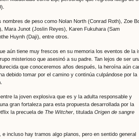
).
os nombres de peso como Nolan North (Conrad Roth), Zoe B
), Mara Junot (Joslin Reyes), Karen Fukuhara (Sam
he Huynh (Daji), entre otros.
ue aún tiene muy frescos en su memoria los eventos de la i
grupo misterioso que asesinó a su padre. Tan lejos de ser un
ndurecida que conoceremos años después, la heroína aún ca
 ha debido tomar por el camino y continúa culpándose por la
.
entre la joven explosiva que es y la adulta responsable y
una gran fortaleza para esta propuesta desarrollada por la
tflix la precuela de
The Witcher
, titulada
Origen de sangre
s, e incluso hay tramos algo planos, pero en sentido general