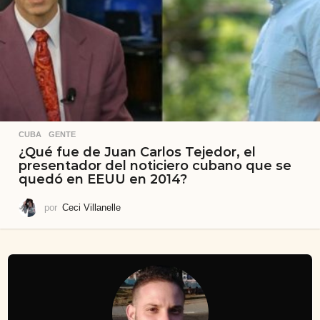
CUBA
,
GENTE
¿Qué fue de Juan Carlos Tejedor, el
presentador del noticiero cubano que se
quedó en EEUU en 2014?
por
Ceci Villanelle