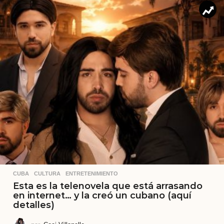
CUBA
,
CULTURA
,
ENTRETENIMIENTO
Esta es la telenovela que está arrasando
en internet… y la creó un cubano (aquí
detalles)