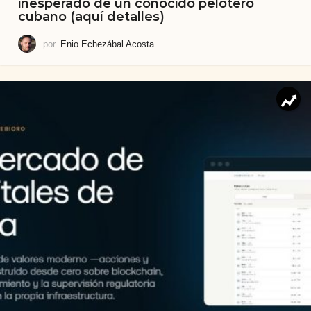
inesperado de un conocido pelotero
cubano (aquí detalles)
por
Enio Echezábal Acosta