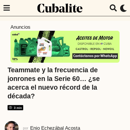
6
Anuncios
a
ñ
o
s
a
t
Teammate y la frecuencia de
r
jonrones en la Serie 60… ¿se
á
acerca el nuevo récord de la
s
década?
6
a
3 min
ñ
o
s
Enio Echezábal Acosta
por