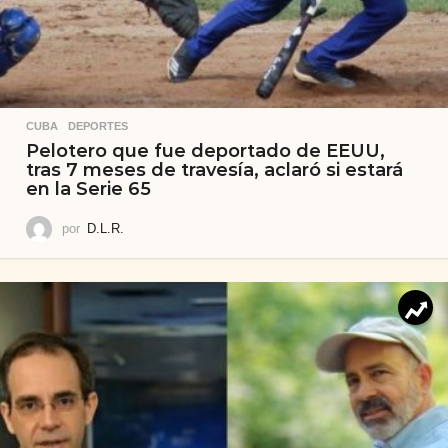
CUBA
,
DEPORTES
Pelotero que fue deportado de EEUU,
tras 7 meses de travesía, aclaró si estará
en la Serie 65
por
D.L.R.