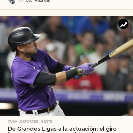
por
Ceci Villanelle
CUBA
,
DEPORTES
,
GENTE
De Grandes Ligas a la actuación: el giro