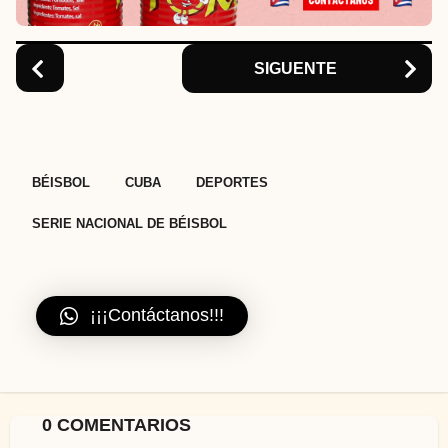
o
n
SIGUENTE
,
,
,
BÉISBOL
CUBA
DEPORTES
SERIE NACIONAL DE BÉISBOL
¡¡¡Contáctanos!!!
0 COMENTARIOS