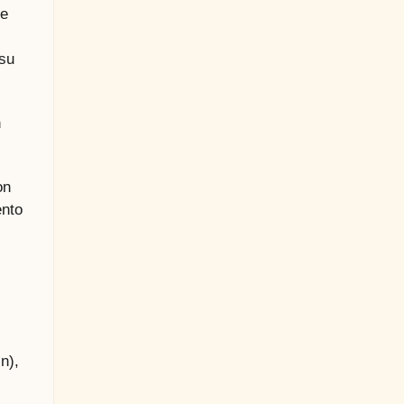
de
 su
n
on
ento
n),