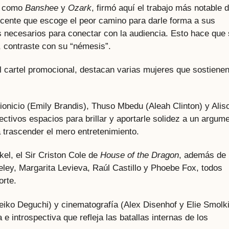
es como
Banshee
y
Ozark
, firmó aquí el trabajo más notable 
ecente que escoge el peor camino para darle forma a sus
s necesarios para conectar con la audiencia. Esto hace que
 contraste con su “némesis”.
l cartel promocional, destacan varias mujeres que sostiene
ionicio (Emily Brandis), Thuso Mbedu (Aleah Clinton) y Alis
ctivos espacios para brillar y aportarle solidez a un argum
 trascender el mero entretenimiento.
el, el Sir Criston Cole de
House of the Dragon
, además de
ey, Margarita Levieva, Raúl Castillo y Phoebe Fox, todos
orte.
iko Deguchi) y cinematografía (Alex Disenhof y Elie Smolki
e introspectiva que refleja las batallas internas de los