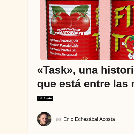
e
s
e
s
a
t
r
á
s
«Task», una histori
9
m
que está entre las
e
s
e
3 min
s
a
Enio Echezábal Acosta
por
t
r