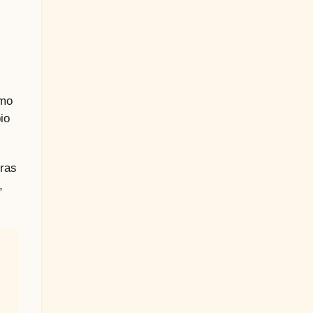
omo
io
tras
,