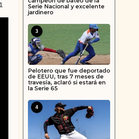
campeón de bateo de la
1
Serie Nacional y excelente
jardinero
3
Pelotero que fue deportado
de EEUU, tras 7 meses de
travesía, aclaró si estará en
la Serie 65
4