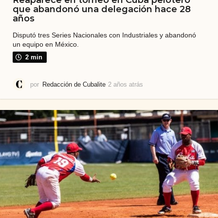
Reaparece en torneo en Cuba pelotero
que abandonó una delegación hace 28
años
Disputó tres Series Nacionales con Industriales y abandonó
un equipo en México.
2 min
por
Redacción de Cubalite
2 años atrás
2
a
ñ
o
s
a
t
r
á
s