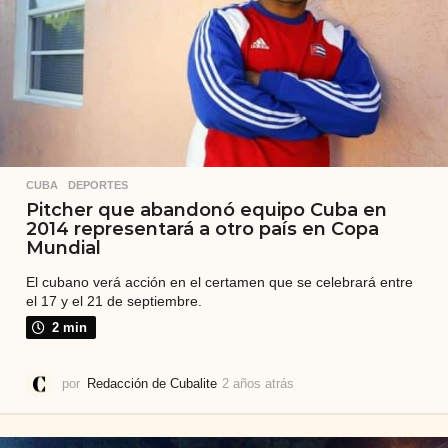
s
CUBA
,
DEPORTES
Pitcher que abandonó equipo Cuba en
2014 representará a otro país en Copa
Mundial
El cubano verá acción en el certamen que se celebrará entre
el 17 y el 21 de septiembre.
2 min
por
Redacción de Cubalite
2 años atrás
2
a
ñ
o