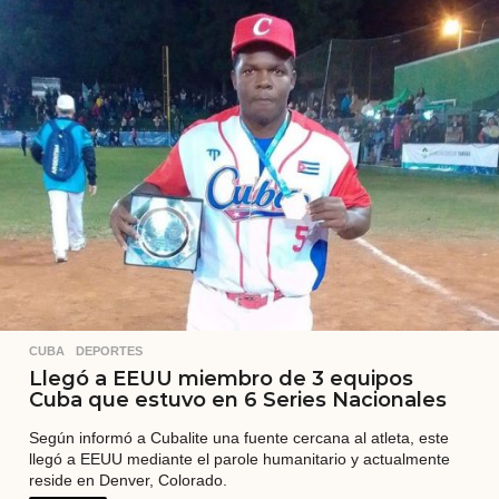
s
a
t
r
á
s
CUBA
,
DEPORTES
Llegó a EEUU miembro de 3 equipos
Cuba que estuvo en 6 Series Nacionales
Según informó a Cubalite una fuente cercana al atleta, este
llegó a EEUU mediante el parole humanitario y actualmente
reside en Denver, Colorado.