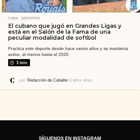
CUBA
,
DEPORTES
El cubano que jugó en Grandes Ligas y
está en el Salón de la Fama de una
peculiar modalidad de softbol
Practica este deporte desde hace varios años y se mantenía
activo, al menos hasta el 2020.
3 min
por
Redacción de Cubalite
6 años atrás
2
a
ñ
o
s
a
t
r
á
s
SÍGUENOS EN INSTAGRAM