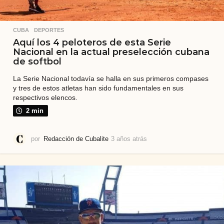
CUBA
,
DEPORTES
Aquí los 4 peloteros de esta Serie
Nacional en la actual preselección cubana
de softbol
La Serie Nacional todavía se halla en sus primeros compases
y tres de estos atletas han sido fundamentales en sus
respectivos elencos.
2 min
por
Redacción de Cubalite
3 años atrás
3
a
ñ
o
s
a
t
r
á