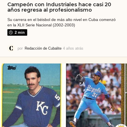
Campeón con Industriales hace casi 20
años regresa al profesionalismo
Su carrera en el béisbol de más alto nivel en Cuba comenzó
en la XLII Serie Nacional (2002-2003)
2 min
por
Redacción de Cubalite
4 años atrás
4
a
ñ
o
s
a
t
r
á
s