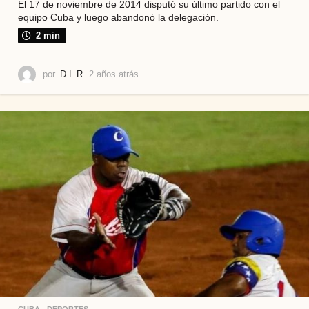
El 17 de noviembre de 2014 disputó su último partido con el
equipo Cuba y luego abandonó la delegación.
2 min
por
D.L.R.
2 años atrás
1
a
ñ
o
a
t
r
á
s