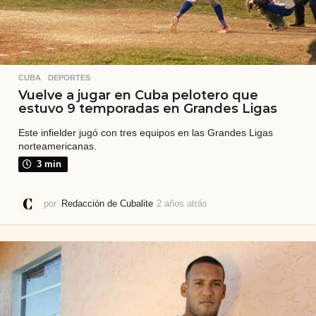
CUBA
,
DEPORTES
Vuelve a jugar en Cuba pelotero que
estuvo 9 temporadas en Grandes Ligas
Este infielder jugó con tres equipos en las Grandes Ligas
norteamericanas.
3 min
por
Redacción de Cubalite
2 años atrás
2
a
ñ
o
s
a
t
r
á