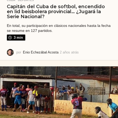
CUBA
,
DEPORTES
Capitán del Cuba de softbol, encendido
en lid beisbolera provincial… ¿Jugará la
Serie Nacional?
En total, su participación en clásicos nacionales hasta la fecha
se resume en 127 partidos.
3 min
por
Enio Echezábal Acosta
2 años atrás
2
a
ñ
o
s
a
t
r
á
s