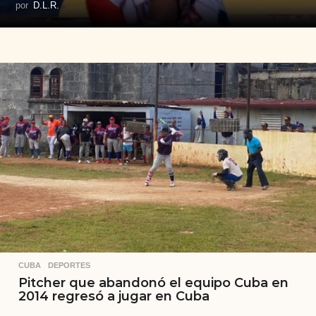
por
D.L.R.
CUBA
,
DEPORTES
Pitcher que abandonó el equipo Cuba en
2014 regresó a jugar en Cuba