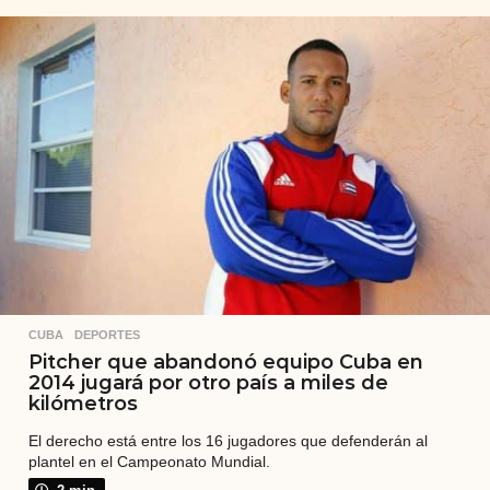
o
s
a
t
r
á
s
CUBA
,
DEPORTES
Pitcher que abandonó equipo Cuba en
2014 jugará por otro país a miles de
kilómetros
El derecho está entre los 16 jugadores que defenderán al
plantel en el Campeonato Mundial.