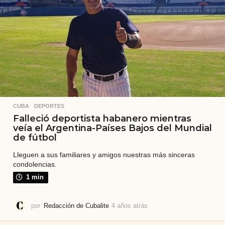
s
CUBA
,
DEPORTES
Falleció deportista habanero mientras
veía el Argentina-Países Bajos del Mundial
de fútbol
Lleguen a sus familiares y amigos nuestras más sinceras
condolencias.
1 min
por
Redacción de Cubalite
4 años atrás
4
a
ñ