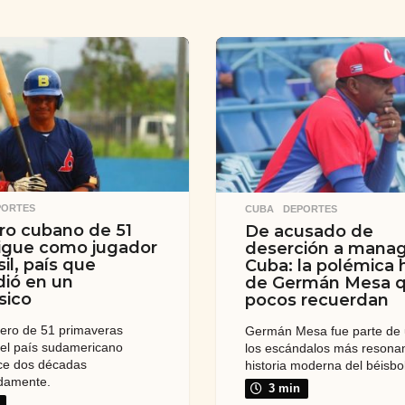
PORTES
CUBA
,
DEPORTES
ro cubano de 51
De acusado de
igue como jugador
deserción a manag
il, país que
Cuba: la polémica h
ió en un
de Germán Mesa 
sico
pocos recuerdan
tero de 51 primaveras
Germán Mesa fue parte de
 el país sudamericano
los escándalos más resonan
ce dos décadas
historia moderna del béisbo
damente.
3 min