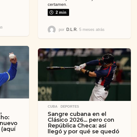
certamen.
2 min
ás
5
por
D.L.R.
5 meses atrás
5
m
m
e
e
s
s
e
e
s
s
a
a
t
t
r
r
á
á
s
s
CUBA
,
DEPORTES
,
Sangre cubana en el
cho:
Clásico 2026… pero con
 nuevo
República Checa: así
 (aquí
llegó y por qué se quedó