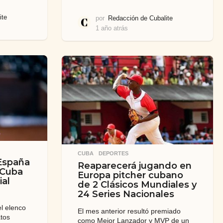
ite
por
Redacción de Cubalite
1 año atrás
8
m
e
s
e
s
a
t
r
á
s
CUBA
,
DEPORTES
España
Reaparecerá jugando en
 Cuba
Europa pitcher cubano
ial
de 2 Clásicos Mundiales y
24 Series Nacionales
el elenco
El mes anterior resultó premiado
tos
como Mejor Lanzador y MVP de un