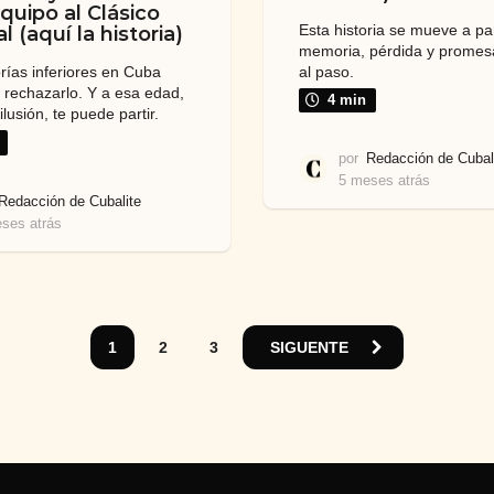
equipo al Clásico
Esta historia se mueve a par
 (aquí la historia)
memoria, pérdida y promes
al paso.
rías inferiores en Cuba
a rechazarlo. Y a esa edad,
4 min
ilusión, te puede partir.
por
Redacción de Cubal
5 meses atrás
5
Redacción de Cubalite
m
e
ses atrás
5
s
m
e
e
s
s
a
e
t
s
1
2
3
SIGUENTE
r
a
á
t
s
r
á
s