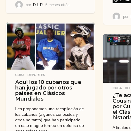
2 min
por
D.L.R.
5 meses atrás
5
m
e
por
s
e
s
a
t
r
á
s
CUBA
,
DEPORTES
Aquí los 10 cubanos que
han jugado por otros
CUBA
,
DE
países en Clásicos
¿Te ac
Mundiales
Cousin
por Cu
Les proponemos una recopilación de
el Clás
los cubanos (algunos conocidos y
histori
otros no tanto) que han participado
en este magno torneo en defensa de
A finales 
otras selecciones.