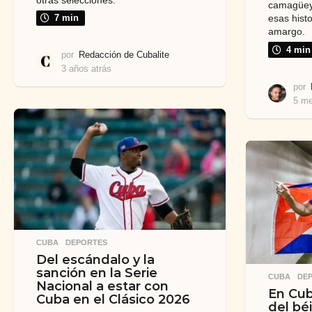
camagüey
esas hist
7 min
amargo.
4 min
por
Redacción de Cubalite
3 años atrás
5
m
por
e
5 me
s
e
s
a
t
r
á
s
CUBA
,
DEPORTES
Del escándalo y la
sanción en la Serie
CUBA
,
DE
Nacional a estar con
En Cub
Cuba en el Clásico 2026
del bé