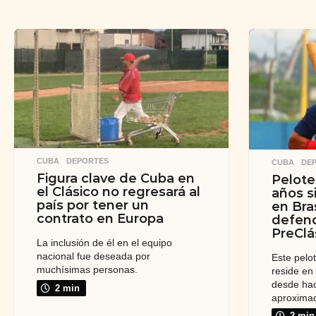
CUBA
,
DEPORTES
CUBA
,
DE
Figura clave de Cuba en
Pelote
el Clásico no regresará al
años s
país por tener un
en Bras
contrato en Europa
defend
PreClá
La inclusión de él en el equipo
nacional fue deseada por
Este pelo
muchísimas personas.
reside en
desde ha
2 min
aproxima