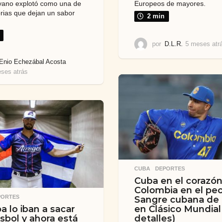
Europeos de mayores.
ano explotó como una de
orias que dejan un sabor
2 min
por
D.L.R.
5 meses atr
Enio Echezábal Acosta
ses atrás
5
m
e
s
e
s
a
t
r
á
s
CUBA
,
DEPORTES
Cuba en el corazón
Colombia en el pe
PORTES
Sangre cubana de
en Clásico Mundial
a lo iban a sacar
detalles)
isbol y ahora está