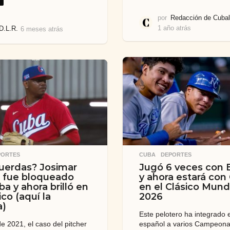
por
Redacción de Cubal
1 año atrás
1
D.L.R.
6 meses atrás
6
a
m
ñ
e
o
s
a
e
t
s
r
a
á
t
s
r
á
s
CUBA
,
DEPORTES
PORTES
Jugó 6 veces con 
uerdas? Josimar
y ahora estará con
 fue bloqueado
en el Clásico Mund
ba y ahora brilló en
2026
ico (aquí la
a)
Este pelotero ha integrado 
español a varios Campeona
de 2021, el caso del pitcher