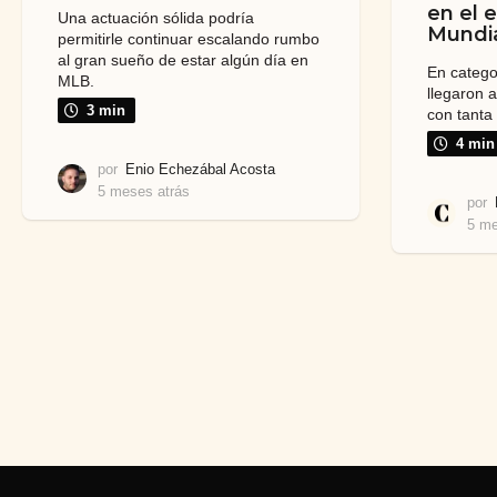
en el 
Una actuación sólida podría
Mundial
permitirle continuar escalando rumbo
al gran sueño de estar algún día en
En catego
MLB.
llegaron 
3 min
con tanta 
4 min
por
Enio Echezábal Acosta
5 meses atrás
5
por
m
5 me
e
s
e
s
a
t
r
á
s