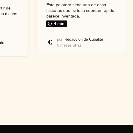
Este pelotero tiene una de esas
tir de
historias que, si te la cuentan rápido,
as dichas
parece inventada.
4 min
por
Redacción de Cubalite
ite
5 meses atrás
5
m
e
s
e
s
a
t
r
á
s