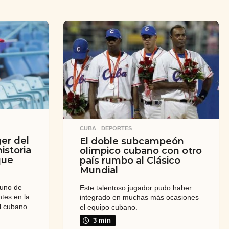
CUBA
,
DEPORTES
er del
El doble subcampeón
istoria
olímpico cubano con otro
que
país rumbo al Clásico
Mundial
 uno de
Este talentoso jugador pudo haber
tes en la
integrado en muchas más ocasiones
l cubano.
el equipo cubano.
3 min