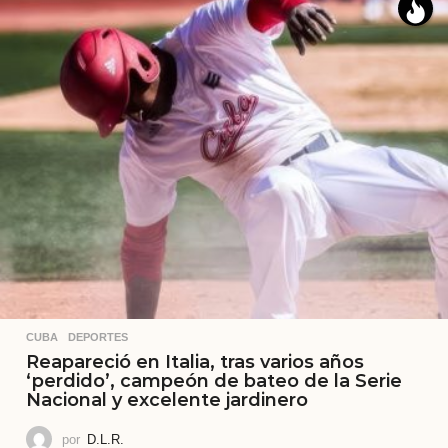
CUBA
,
DEPORTES
Reapareció en Italia, tras varios años
‘perdido’, campeón de bateo de la Serie
Nacional y excelente jardinero
por
D.L.R.