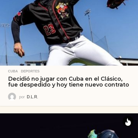
CUBA
,
DEPORTES
Decidió no jugar con Cuba en el Clásico,
fue despedido y hoy tiene nuevo contrato
por
D.L.R.