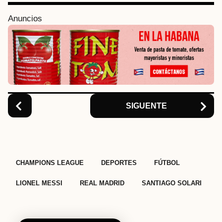
g
i
Anuncios
n
a
t
i
o
n
SIGUENTE
,
,
,
,
,
CHAMPIONS LEAGUE
DEPORTES
FÚTBOL
LIONEL MESSI
REAL MADRID
SANTIAGO SOLARI