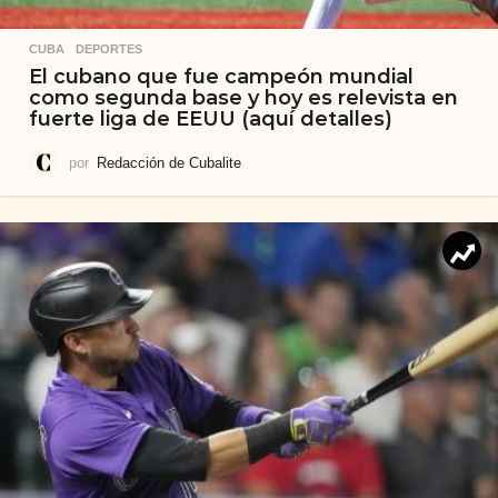
CUBA
,
DEPORTES
El cubano que fue campeón mundial
como segunda base y hoy es relevista en
fuerte liga de EEUU (aquí detalles)
por
Redacción de Cubalite