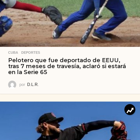
CUBA
,
DEPORTES
Pelotero que fue deportado de EEUU,
tras 7 meses de travesía, aclaró si estará
en la Serie 65
por
D.L.R.