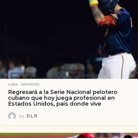
CUBA
,
DEPORTES
Regresará a la Serie Nacional pelotero
cubano que hoy juega profesional en
Estados Unidos, país donde vive
por
D.L.R.