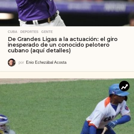
CUBA
,
DEPORTES
,
GENTE
De Grandes Ligas a la actuación: el giro
inesperado de un conocido pelotero
cubano (aquí detalles)
por
Enio Echezábal Acosta