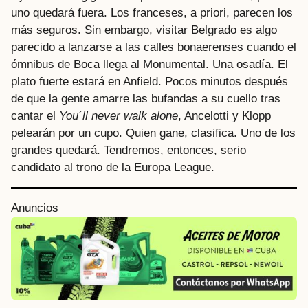
uno quedará fuera. Los franceses, a priori, parecen los
más seguros. Sin embargo, visitar Belgrado es algo
parecido a lanzarse a las calles bonaerenses cuando el
ómnibus de Boca llega al Monumental. Una osadía. El
plato fuerte estará en Anfield. Pocos minutos después
de que la gente amarre las bufandas a su cuello tras
cantar el
You´ll never walk alone
, Ancelotti y Klopp
pelearán por un cupo. Quien gane, clasifica. Uno de los
grandes quedará. Tendremos, entonces, serio
candidato al trono de la Europa League.
P
Anuncios
o
s
t
P
a