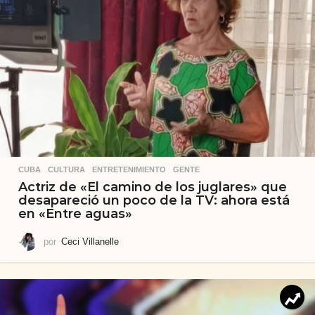
CUBA
,
CULTURA
,
ENTRETENIMIENTO
,
GENTE
Actriz de «El camino de los juglares» que
desapareció un poco de la TV: ahora está
en «Entre aguas»
por
Ceci Villanelle