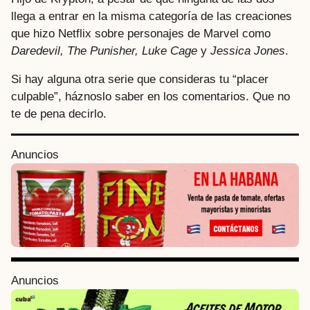
llega a entrar en la misma categoría de las creaciones
que hizo Netflix sobre personajes de Marvel como
Daredevil, The Punisher, Luke Cage
y
Jessica Jones
.
Si hay alguna otra serie que consideras tu “placer
culpable”, háznoslo saber en los comentarios. Que no
te de pena decirlo.
P
Anuncios
o
s
t
P
a
g
i
Anuncios
n