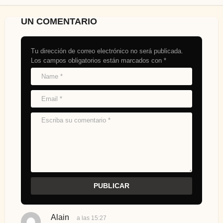
UN COMENTARIO
Tu dirección de correo electrónico no será publicada.
Los campos obligatorios están marcados con
*
Alain
d
a las 15:27