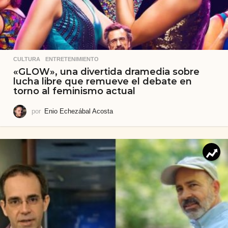
CULTURA
,
ENTRETENIMIENTO
«GLOW», una divertida dramedia sobre
lucha libre que remueve el debate en
torno al feminismo actual
por
Enio Echezábal Acosta