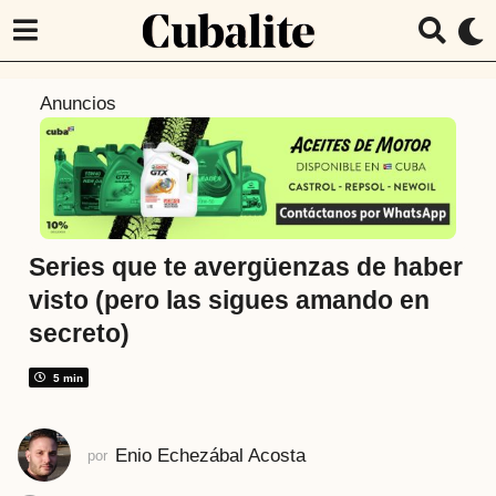
7
Anuncios
a
ñ
o
s
a
t
Series que te avergüenzas de haber
r
visto (pero las sigues amando en
á
secreto)
s
7
5 min
a
ñ
o
Enio Echezábal Acosta
por
s