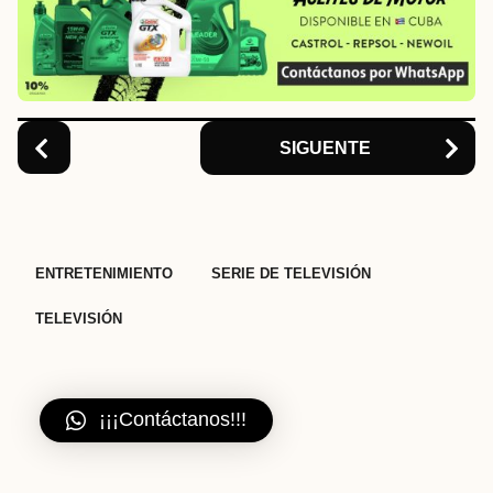
a
t
i
o
n
SIGUENTE
,
,
ENTRETENIMIENTO
SERIE DE TELEVISIÓN
TELEVISIÓN
¡¡¡Contáctanos!!!