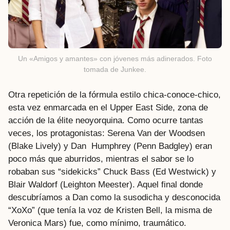
Un «Amigos y amantes» con jóvenes más adinerados. Foto
tomada de Junkee.
Otra repetición de la fórmula estilo chica-conoce-chico,
esta vez enmarcada en el Upper East Side, zona de
acción de la élite neoyorquina. Como ocurre tantas
veces, los protagonistas: Serena Van der Woodsen
(Blake Lively) y Dan Humphrey (Penn Badgley) eran
poco más que aburridos, mientras el sabor se lo
robaban sus “sidekicks” Chuck Bass (Ed Westwick) y
Blair Waldorf (Leighton Meester). Aquel final donde
descubríamos a Dan como la susodicha y desconocida
“XoXo” (que tenía la voz de Kristen Bell, la misma de
Veronica Mars) fue, como mínimo, traumático.