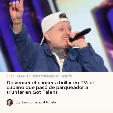
CUBA
,
CULTURA
,
ENTRETENIMIENTO
,
GENTE
De vencer el cáncer a brillar en TV: el
cubano que pasó de parqueador a
triunfar en Got Talent
por
Enio Echezábal Acosta