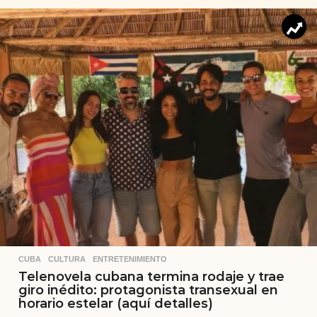
CUBA
,
CULTURA
,
ENTRETENIMIENTO
Telenovela cubana termina rodaje y trae
giro inédito: protagonista transexual en
horario estelar (aquí detalles)