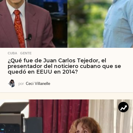
CUBA
,
GENTE
¿Qué fue de Juan Carlos Tejedor, el
presentador del noticiero cubano que se
quedó en EEUU en 2014?
por
Ceci Villanelle