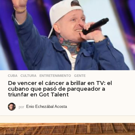
CUBA
,
CULTURA
,
ENTRETENIMIENTO
,
GENTE
De vencer el cáncer a brillar en TV: el
cubano que pasó de parqueador a
triunfar en Got Talent
por
Enio Echezábal Acosta