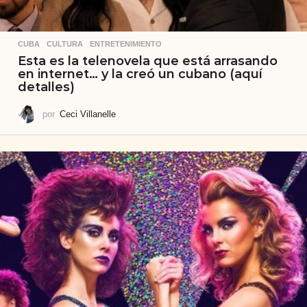
CUBA
,
CULTURA
,
ENTRETENIMIENTO
Esta es la telenovela que está arrasando
en internet… y la creó un cubano (aquí
detalles)
por
Ceci Villanelle