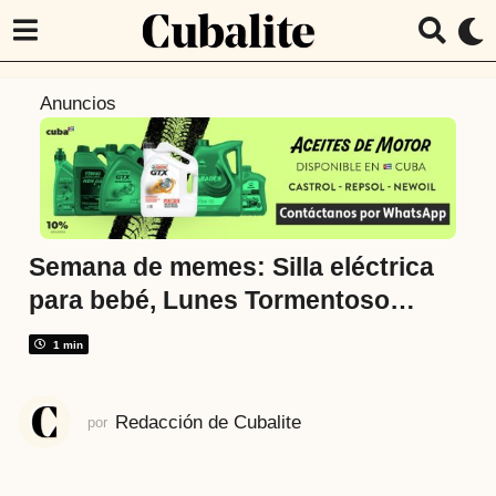
8
Anuncios
a
ñ
o
s
a
t
Semana de memes: Silla eléctrica
r
para bebé, Lunes Tormentoso…
á
s
1 min
7
a
Redacción de Cubalite
por
ñ
o
s