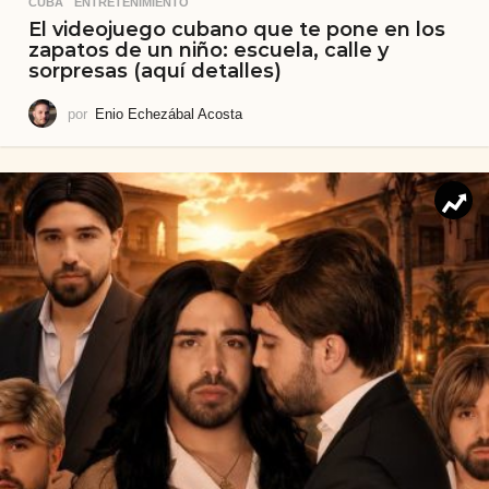
CUBA
,
ENTRETENIMIENTO
El videojuego cubano que te pone en los
zapatos de un niño: escuela, calle y
sorpresas (aquí detalles)
por
Enio Echezábal Acosta