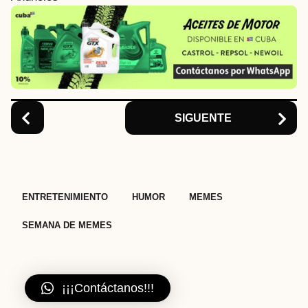
n
a
t
i
o
n
SIGUENTE
,
,
,
ENTRETENIMIENTO
HUMOR
MEMES
SEMANA DE MEMES
¡¡¡Contáctanos!!!