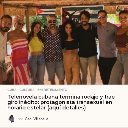
CUBA
,
CULTURA
,
ENTRETENIMIENTO
Telenovela cubana termina rodaje y trae
giro inédito: protagonista transexual en
horario estelar (aquí detalles)
por
Ceci Villanelle