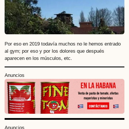
Por eso en 2019 todavía muchos no le hemos entrado
al gym; por eso y por los dolores que después
aparecen en los músculos, etc.
P
Anuncios
o
s
t
P
a
g
i
Anuncios