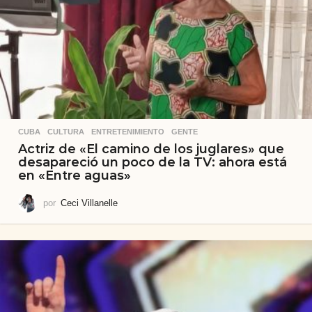
CUBA
,
CULTURA
,
ENTRETENIMIENTO
,
GENTE
Actriz de «El camino de los juglares» que
desapareció un poco de la TV: ahora está
en «Entre aguas»
por
Ceci Villanelle