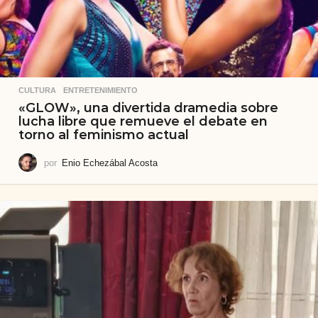
CULTURA
,
ENTRETENIMIENTO
«GLOW», una divertida dramedia sobre
lucha libre que remueve el debate en
torno al feminismo actual
por
Enio Echezábal Acosta