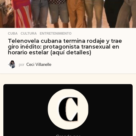
CUBA
,
CULTURA
,
ENTRETENIMIENTO
Telenovela cubana termina rodaje y trae
giro inédito: protagonista transexual en
horario estelar (aquí detalles)
por
Ceci Villanelle