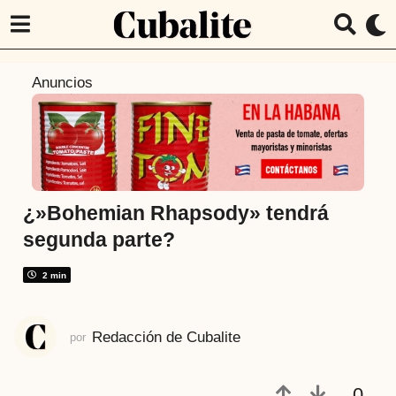
7
Anuncios
a
ñ
o
s
a
t
¿»Bohemian Rhapsody» tendrá
r
segunda parte?
á
s
2 min
7
a
Redacción de Cubalite
por
ñ
o
s
0