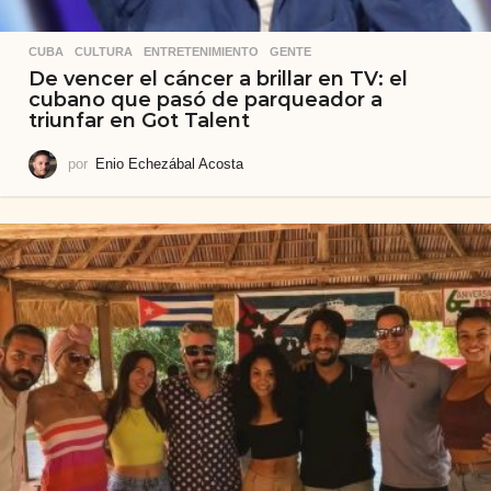
CUBA
,
CULTURA
,
ENTRETENIMIENTO
,
GENTE
De vencer el cáncer a brillar en TV: el
cubano que pasó de parqueador a
triunfar en Got Talent
por
Enio Echezábal Acosta