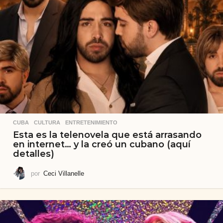
CUBA
,
CULTURA
,
ENTRETENIMIENTO
Esta es la telenovela que está arrasando
en internet… y la creó un cubano (aquí
detalles)
por
Ceci Villanelle