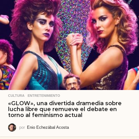
CULTURA
,
ENTRETENIMIENTO
«GLOW», una divertida dramedia sobre
lucha libre que remueve el debate en
torno al feminismo actual
por
Enio Echezábal Acosta