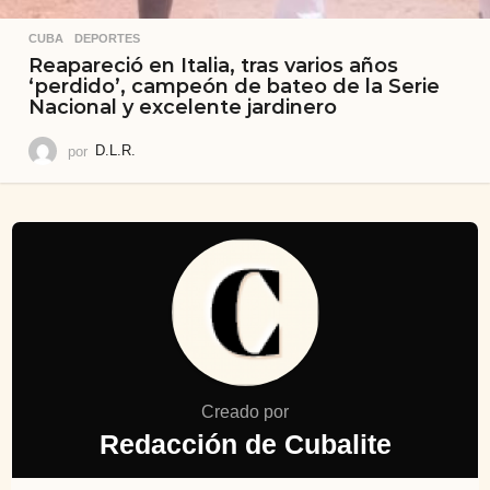
CUBA
,
DEPORTES
Reapareció en Italia, tras varios años
‘perdido’, campeón de bateo de la Serie
Nacional y excelente jardinero
por
D.L.R.
Creado por
Redacción de Cubalite