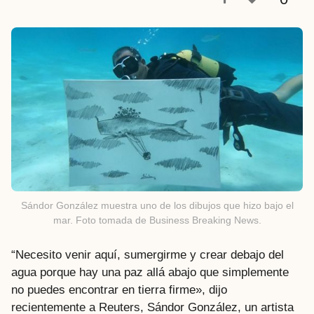
a
t
r
á
s
Sándor González muestra uno de los dibujos que hizo bajo el
mar. Foto tomada de Business Breaking News.
“Necesito venir aquí, sumergirme y crear debajo del
agua porque hay una paz allá abajo que simplemente
no puedes encontrar en tierra firme», dijo
recientemente a Reuters, Sándor González, un artista