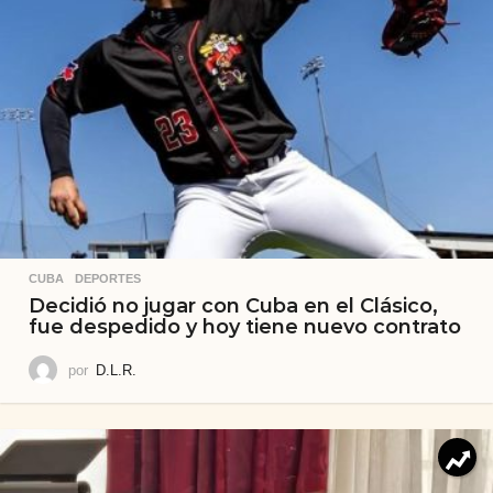
CUBA
,
DEPORTES
Decidió no jugar con Cuba en el Clásico,
fue despedido y hoy tiene nuevo contrato
por
D.L.R.