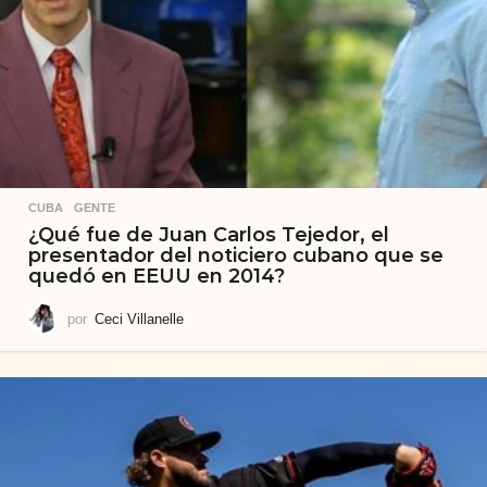
CUBA
,
GENTE
¿Qué fue de Juan Carlos Tejedor, el
presentador del noticiero cubano que se
quedó en EEUU en 2014?
por
Ceci Villanelle