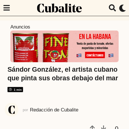
7
Anuncios
a
ñ
o
s
a
t
Sándor González, el artista cubano
r
que pinta sus obras debajo del mar
á
s
1 min
7
a
Redacción de Cubalite
por
ñ
o
s
0