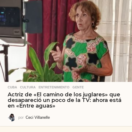
CUBA
,
CULTURA
,
ENTRETENIMIENTO
,
GENTE
Actriz de «El camino de los juglares» que
desapareció un poco de la TV: ahora está
en «Entre aguas»
por
Ceci Villanelle