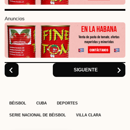
a
g
i
Anuncios
n
a
t
i
o
n
SIGUENTE
,
,
,
,
BÉISBOL
CUBA
DEPORTES
SERIE NACIONAL DE BÉISBOL
VILLA CLARA