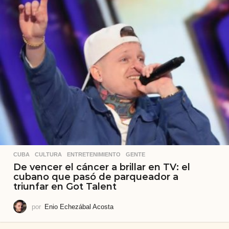
CUBA
,
CULTURA
,
ENTRETENIMIENTO
,
GENTE
De vencer el cáncer a brillar en TV: el
cubano que pasó de parqueador a
triunfar en Got Talent
por
Enio Echezábal Acosta