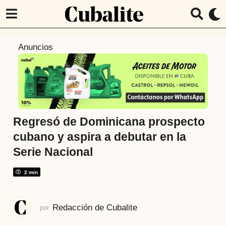
4
Anuncios
a
ñ
o
s
a
t
Regresó de Dominicana prospecto
r
cubano y aspira a debutar en la
á
Serie Nacional
s
4
2 min
a
ñ
o
Redacción de Cubalite
por
s