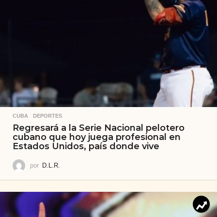
CUBA
,
DEPORTES
Regresará a la Serie Nacional pelotero
cubano que hoy juega profesional en
Estados Unidos, país donde vive
por
D.L.R.