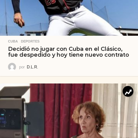
CUBA
,
DEPORTES
Decidió no jugar con Cuba en el Clásico,
fue despedido y hoy tiene nuevo contrato
por
D.L.R.