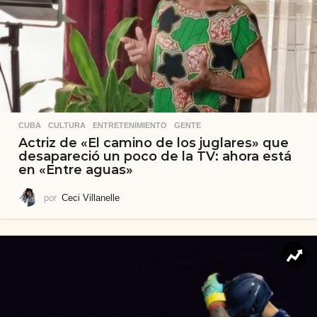
CUBA
,
CULTURA
,
ENTRETENIMIENTO
,
GENTE
Actriz de «El camino de los juglares» que
desapareció un poco de la TV: ahora está
en «Entre aguas»
por
Ceci Villanelle