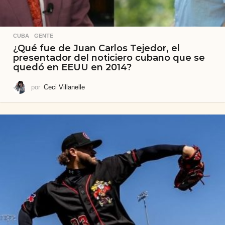
CUBA
,
GENTE
¿Qué fue de Juan Carlos Tejedor, el
presentador del noticiero cubano que se
quedó en EEUU en 2014?
por
Ceci Villanelle