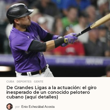
CUBA
,
DEPORTES
,
GENTE
De Grandes Ligas a la actuación: el giro
inesperado de un conocido pelotero
cubano (aquí detalles)
por
Enio Echezábal Acosta