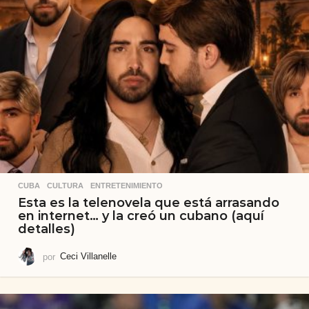
CUBA
,
CULTURA
,
ENTRETENIMIENTO
Esta es la telenovela que está arrasando
en internet… y la creó un cubano (aquí
detalles)
por
Ceci Villanelle