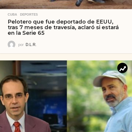
CUBA
,
DEPORTES
Pelotero que fue deportado de EEUU,
tras 7 meses de travesía, aclaró si estará
en la Serie 65
por
D.L.R.