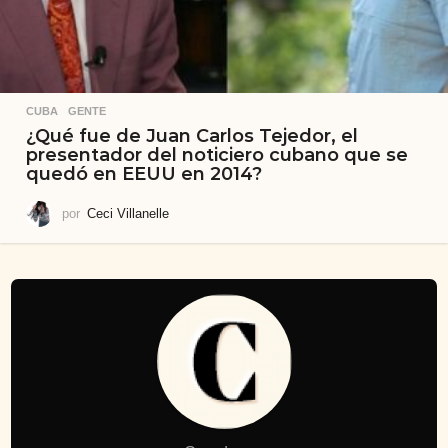
CUBA
,
GENTE
¿Qué fue de Juan Carlos Tejedor, el
presentador del noticiero cubano que se
quedó en EEUU en 2014?
por
Ceci Villanelle