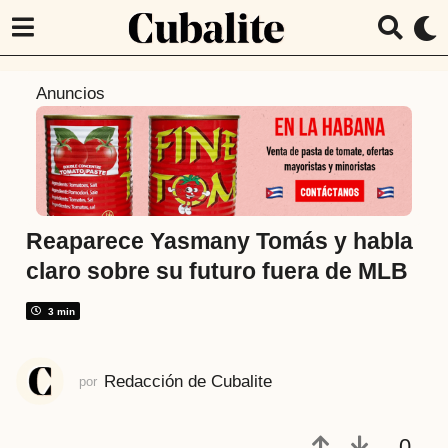
5
Anuncios
a
ñ
o
s
a
t
Reaparece Yasmany Tomás y habla
r
claro sobre su futuro fuera de MLB
á
s
3 min
5
a
Redacción de Cubalite
por
ñ
o
s
0