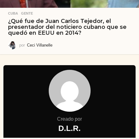
CUBA
,
GENTE
¿Qué fue de Juan Carlos Tejedor, el
presentador del noticiero cubano que se
quedó en EEUU en 2014?
por
Ceci Villanelle
Creado por
D.L.R.