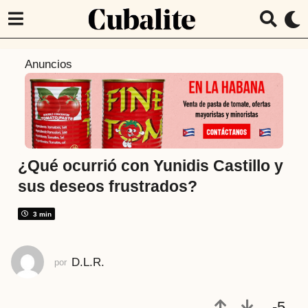
7
Anuncios
a
ñ
o
s
a
t
¿Qué ocurrió con Yunidis Castillo y
r
sus deseos frustrados?
á
s
3 min
7
m
D.L.R.
por
e
s
e
-5