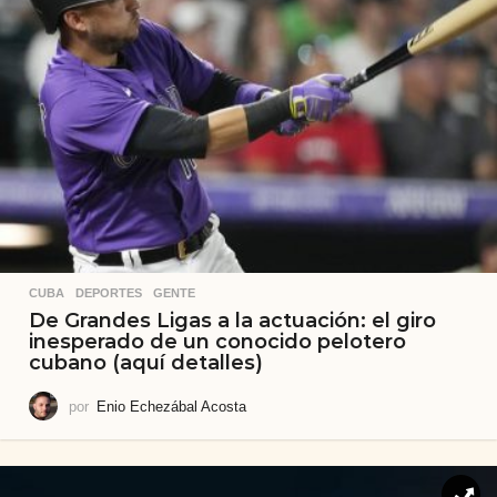
CUBA
,
DEPORTES
,
GENTE
De Grandes Ligas a la actuación: el giro
inesperado de un conocido pelotero
cubano (aquí detalles)
por
Enio Echezábal Acosta