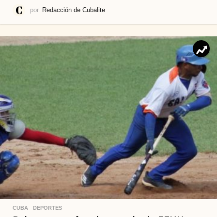
por
Redacción de Cubalite
CUBA
,
DEPORTES