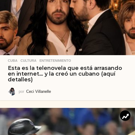
CUBA
,
CULTURA
,
ENTRETENIMIENTO
Esta es la telenovela que está arrasando
en internet… y la creó un cubano (aquí
detalles)
por
Ceci Villanelle