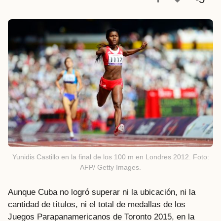
s
a
t
r
á
s
Yunidis Castillo en la final de los 100 m en Londres 2012. Foto:
AFP/ Getty Images.
Aunque Cuba no logró superar ni la ubicación, ni la
cantidad de títulos, ni el total de medallas de los
Juegos Parapanamericanos de Toronto 2015, en la