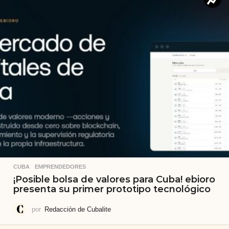
CUBA
,
EMPRENDEDORES
¡Posible bolsa de valores para Cuba! ebioro
presenta su primer prototipo tecnológico
por
Redacción de Cubalite