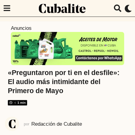
7
Anuncios
a
ñ
o
s
a
t
«Preguntaron por ti en el desfile»:
r
El audio más intimidante del
á
Primero de Mayo
s
7
1 min
a
ñ
o
Redacción de Cubalite
por
s