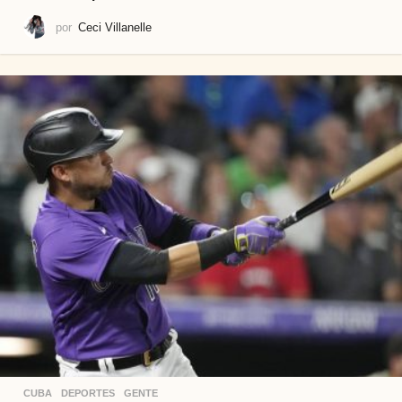
por
Ceci Villanelle
CUBA
,
DEPORTES
,
GENTE