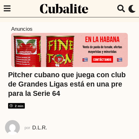
1
Anuncios
a
ñ
o
a
t
r
Pitcher cubano que juega con club
á
de Grandes Ligas está en una pre
s
para la Serie 64
1
a
2 min
ñ
o
a
D.L.R.
por
t