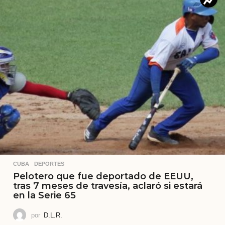
CUBA
,
DEPORTES
Pelotero que fue deportado de EEUU,
tras 7 meses de travesía, aclaró si estará
en la Serie 65
por
D.L.R.