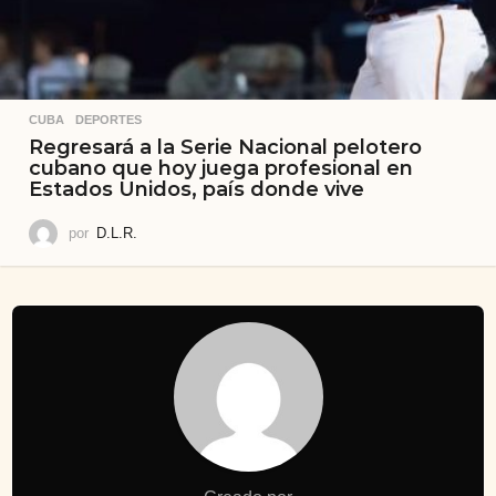
CUBA
,
DEPORTES
Regresará a la Serie Nacional pelotero
cubano que hoy juega profesional en
Estados Unidos, país donde vive
por
D.L.R.