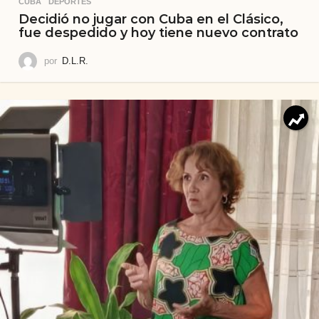
CUBA
,
DEPORTES
Decidió no jugar con Cuba en el Clásico,
fue despedido y hoy tiene nuevo contrato
por
D.L.R.