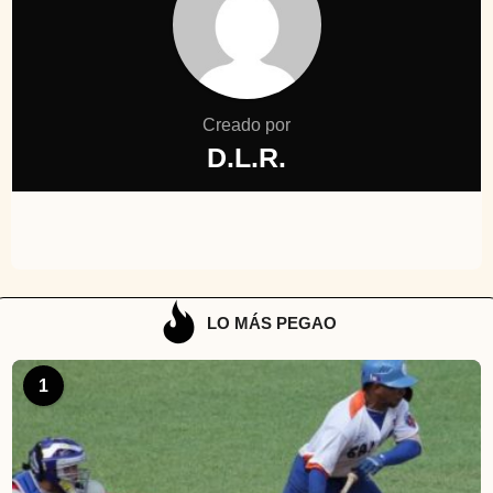
Creado por
D.L.R.
LO MÁS PEGAO
1