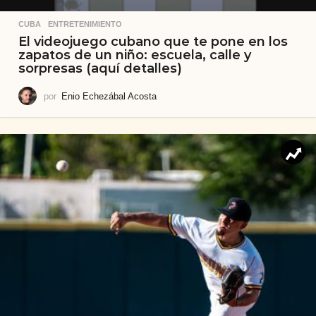
CUBA
,
ENTRETENIMIENTO
El videojuego cubano que te pone en los
zapatos de un niño: escuela, calle y
sorpresas (aquí detalles)
por
Enio Echezábal Acosta