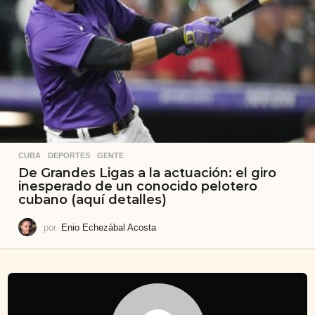
CUBA
,
DEPORTES
,
GENTE
De Grandes Ligas a la actuación: el giro
inesperado de un conocido pelotero
cubano (aquí detalles)
por
Enio Echezábal Acosta