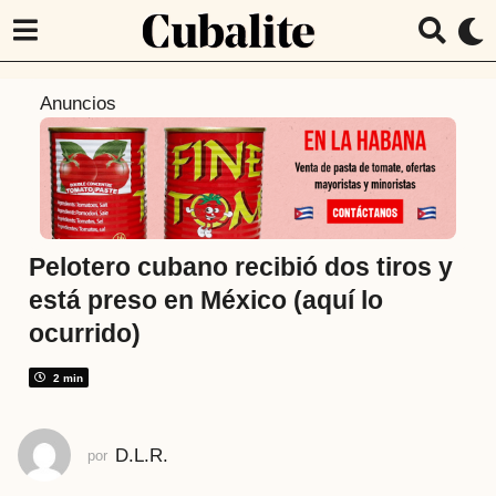
2
Anuncios
a
ñ
o
s
a
t
Pelotero cubano recibió dos tiros y
r
está preso en México (aquí lo
á
ocurrido)
s
2
2 min
a
ñ
o
D.L.R.
por
s