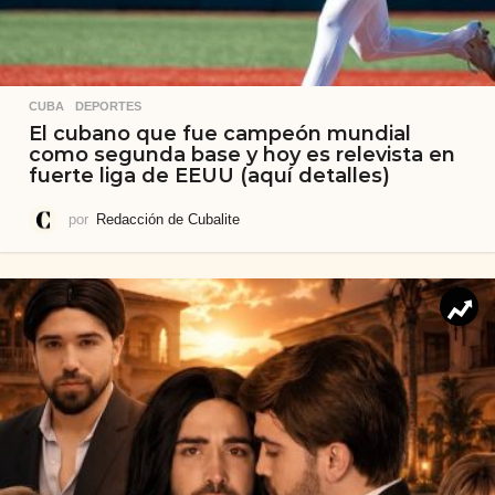
CUBA
,
DEPORTES
El cubano que fue campeón mundial
como segunda base y hoy es relevista en
fuerte liga de EEUU (aquí detalles)
por
Redacción de Cubalite