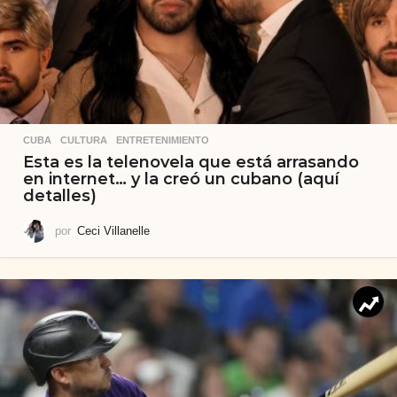
CUBA
,
CULTURA
,
ENTRETENIMIENTO
Esta es la telenovela que está arrasando
en internet… y la creó un cubano (aquí
detalles)
por
Ceci Villanelle