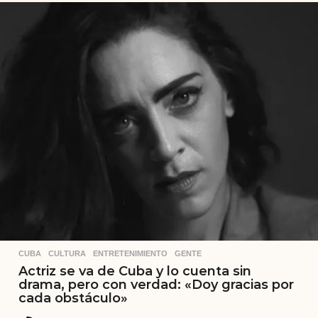
CUBA
,
CULTURA
,
ENTRETENIMIENTO
,
GENTE
Actriz se va de Cuba y lo cuenta sin
drama, pero con verdad: «Doy gracias por
cada obstáculo»