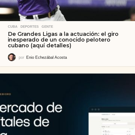
CUBA
,
DEPORTES
,
GENTE
De Grandes Ligas a la actuación: el giro
inesperado de un conocido pelotero
cubano (aquí detalles)
por
Enio Echezábal Acosta