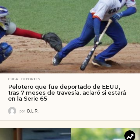
CUBA
,
DEPORTES
Pelotero que fue deportado de EEUU,
tras 7 meses de travesía, aclaró si estará
en la Serie 65
por
D.L.R.