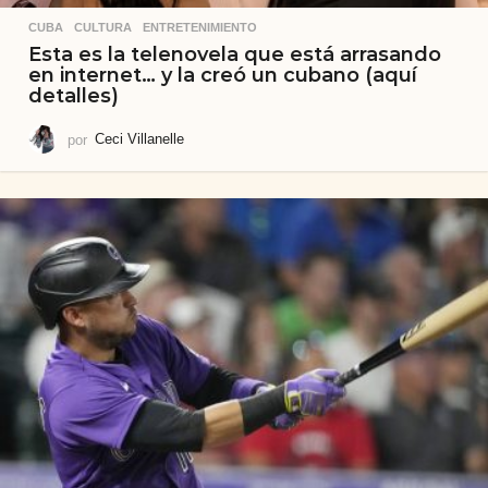
CUBA
,
CULTURA
,
ENTRETENIMIENTO
Esta es la telenovela que está arrasando
en internet… y la creó un cubano (aquí
detalles)
por
Ceci Villanelle