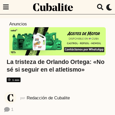
7
Anuncios
a
ñ
o
s
a
t
La tristeza de Orlando Ortega: «No
r
sé si seguir en el atletismo»
á
s
1 min
7
a
Redacción de Cubalite
por
ñ
o
1
s