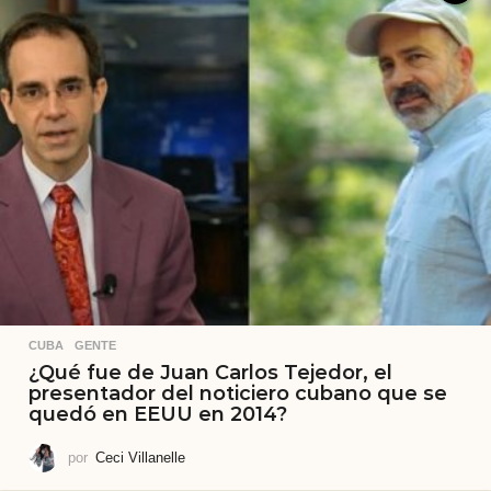
CUBA
,
GENTE
¿Qué fue de Juan Carlos Tejedor, el
presentador del noticiero cubano que se
quedó en EEUU en 2014?
por
Ceci Villanelle