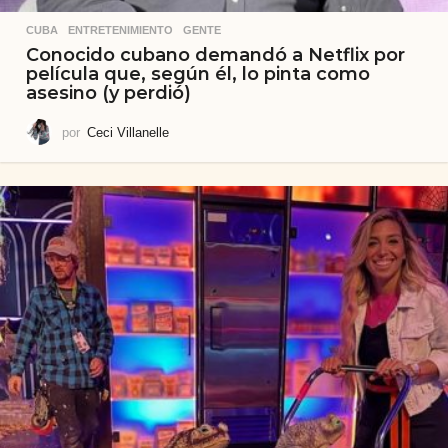
CUBA
,
ENTRETENIMIENTO
,
GENTE
Conocido cubano demandó a Netflix por
película que, según él, lo pinta como
asesino (y perdió)
por
Ceci Villanelle