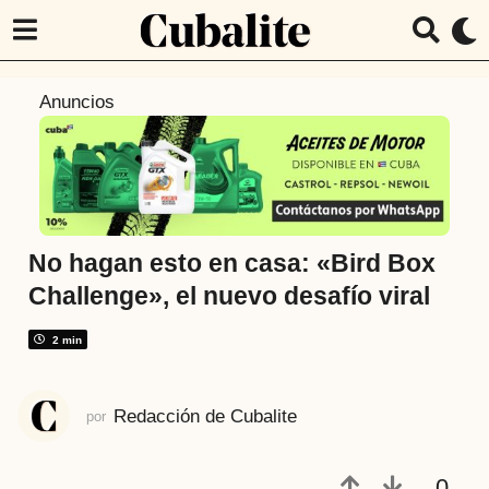
8
Anuncios
a
ñ
o
s
a
t
No hagan esto en casa: «Bird Box
r
Challenge», el nuevo desafío viral
á
s
2 min
7
a
Redacción de Cubalite
por
ñ
o
s
0