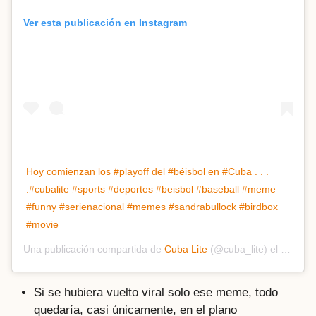
Ver esta publicación en Instagram
Hoy comienzan los #playoff del #béisbol en #Cuba . . .
.#cubalite #sports #deportes #beisbol #baseball #meme
#funny #serienacional #memes #sandrabullock #birdbox
#movie
Una publicación compartida de
Cuba Lite
(@cuba_lite) el
4 Ene, 
Si se hubiera vuelto viral solo ese meme, todo
quedaría, casi únicamente, en el plano