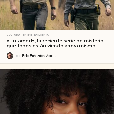
CULTURA
,
ENTRETENIMIENTO
«Untamed», la reciente serie de misterio
que todos están viendo ahora mismo
por
Enio Echezábal Acosta