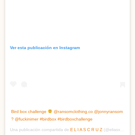
Ver esta publicación en Instagram
Bird box challenge
@ransomclothing.co @jonnyransom
? @fuckinimer #birdbox #birdboxchallenge
Una publicación compartida de
E L I A S C R U Z
(@eliasxcruz) el