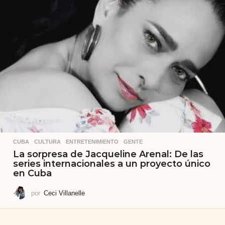
CUBA
,
CULTURA
,
ENTRETENIMIENTO
,
GENTE
La sorpresa de Jacqueline Arenal: De las
series internacionales a un proyecto único
en Cuba
por
Ceci Villanelle