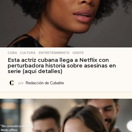
CUBA
,
CULTURA
,
ENTRETENIMIENTO
,
GENTE
Esta actriz cubana llega a Netflix con
perturbadora historia sobre asesinas en
serie (aquí detalles)
por
Redacción de Cubalite