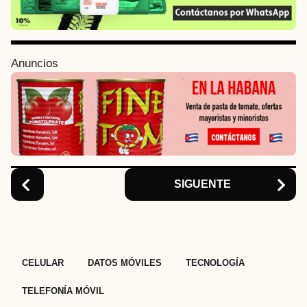
P
a
g
i
Anuncios
n
a
t
i
o
n
SIGUENTE
,
,
,
CELULAR
DATOS MÓVILES
TECNOLOGÍA
TELEFONÍA MÓVIL