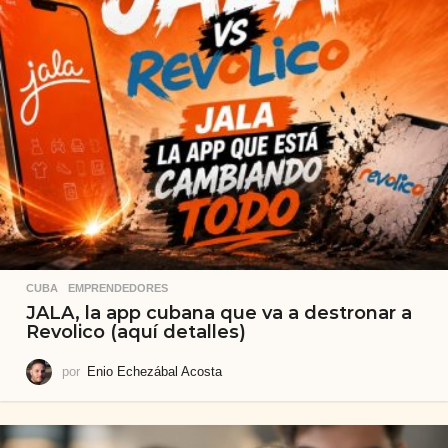
CUBA
,
EMPRENDEDORES
JALA, la app cubana que va a destronar a
Revolico (aquí detalles)
por
Enio Echezábal Acosta