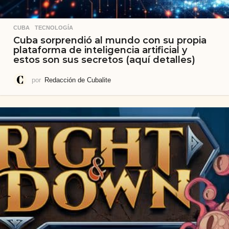
CUBA
,
TECNOLOGÍA
Cuba sorprendió al mundo con su propia
plataforma de inteligencia artificial y
estos son sus secretos (aquí detalles)
por
Redacción de Cubalite