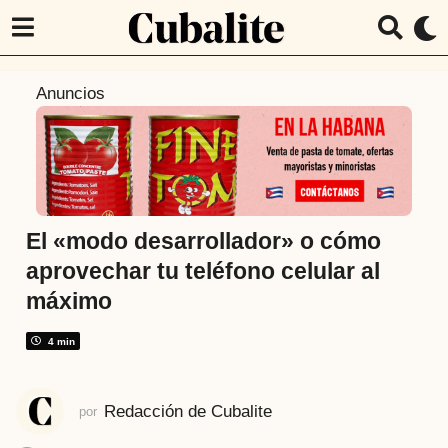
7
Anuncios
a
ñ
o
s
a
t
El «modo desarrollador» o cómo
r
aprovechar tu teléfono celular al
á
máximo
s
7
4 min
a
ñ
o
Redacción de Cubalite
por
s