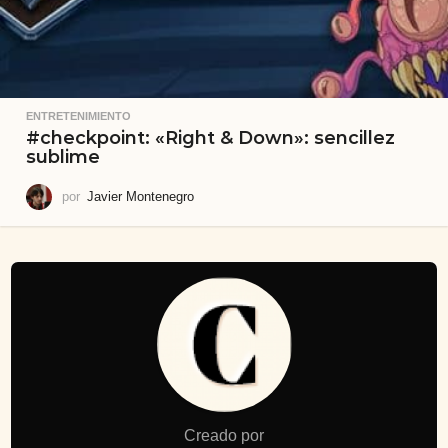
ENTRETENIMIENTO
#checkpoint: «Right & Down»: sencillez
sublime
por
Javier Montenegro
Creado por