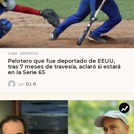
CUBA
,
DEPORTES
Pelotero que fue deportado de EEUU,
tras 7 meses de travesía, aclaró si estará
en la Serie 65
por
D.L.R.