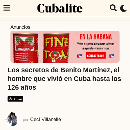
5
Anuncios
a
ñ
o
s
a
t
Los secretos de Benito Martínez, el
r
hombre que vivió en Cuba hasta los
á
126 años
s
5
2 min
a
ñ
o
Ceci Villanelle
por
s