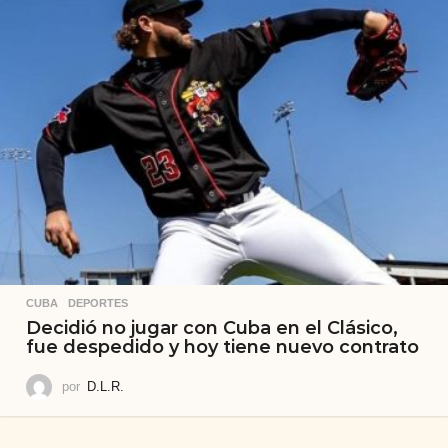
CUBA
,
DEPORTES
Decidió no jugar con Cuba en el Clásico,
fue despedido y hoy tiene nuevo contrato
por
D.L.R.