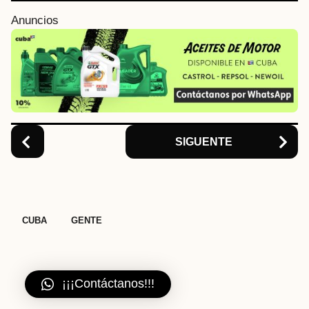
i
Anuncios
n
a
t
i
o
n
SIGUENTE
,
CUBA
GENTE
¡¡¡Contáctanos!!!