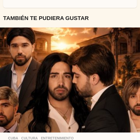
TAMBIÉN TE PUDIERA GUSTAR
CUBA
,
CULTURA
,
ENTRETENIMIENTO