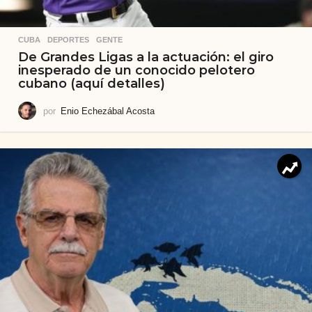
CUBA
,
DEPORTES
,
GENTE
De Grandes Ligas a la actuación: el giro
inesperado de un conocido pelotero
cubano (aquí detalles)
por
Enio Echezábal Acosta