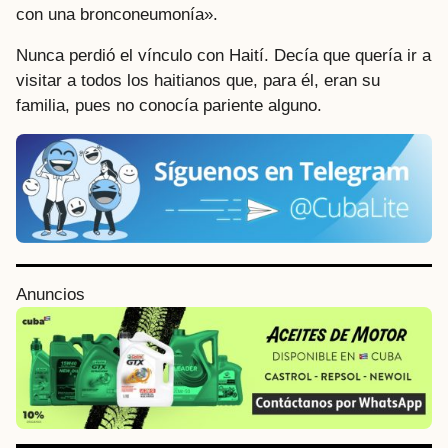
con una bronconeumonía».
Nunca perdió el vínculo con Haití. Decía que quería ir a
visitar a todos los haitianos que, para él, eran su
familia, pues no conocía pariente alguno.
P
Anuncios
o
s
t
P
a
g