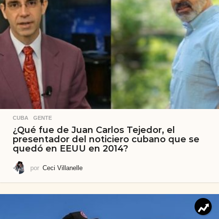
CUBA
,
GENTE
¿Qué fue de Juan Carlos Tejedor, el
presentador del noticiero cubano que se
quedó en EEUU en 2014?
por
Ceci Villanelle