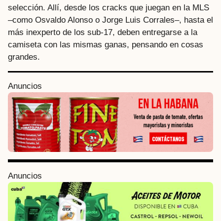
selección. Allí, desde los cracks que juegan en la MLS
–como Osvaldo Alonso o Jorge Luis Corrales–, hasta el
más inexperto de los sub-17, deben entregarse a la
camiseta con las mismas ganas, pensando en cosas
grandes.
P
Anuncios
o
s
t
P
a
g
i
Anuncios
n
a
t