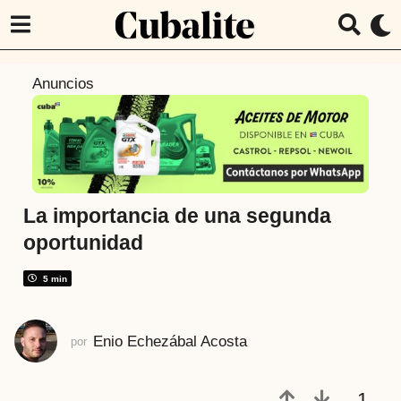
8
Anuncios
a
ñ
o
s
a
t
La importancia de una segunda
r
oportunidad
á
s
5 min
8
a
Enio Echezábal Acosta
por
ñ
o
s
1