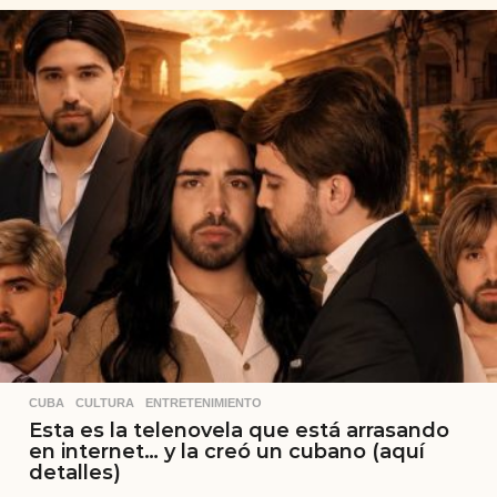
CUBA
,
CULTURA
,
ENTRETENIMIENTO
Esta es la telenovela que está arrasando
en internet… y la creó un cubano (aquí
detalles)