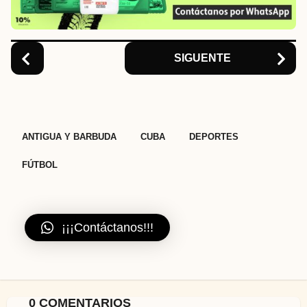
i
o
n
SIGUENTE
,
,
,
ANTIGUA Y BARBUDA
CUBA
DEPORTES
FÚTBOL
¡¡¡Contáctanos!!!
0 COMENTARIOS