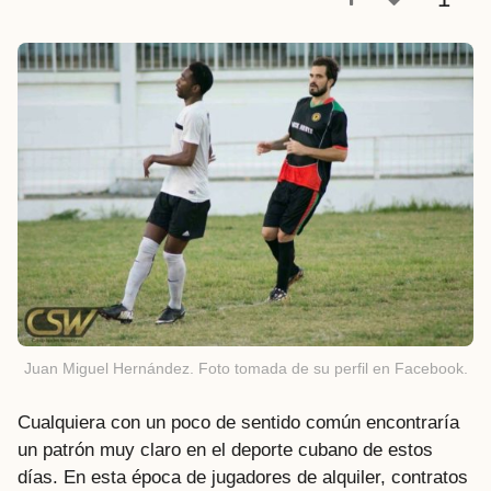
a
t
r
á
s
Juan Miguel Hernández. Foto tomada de su perfil en Facebook.
Cualquiera con un poco de sentido común encontraría
un patrón muy claro en el deporte cubano de estos
días. En esta época de jugadores de alquiler, contratos