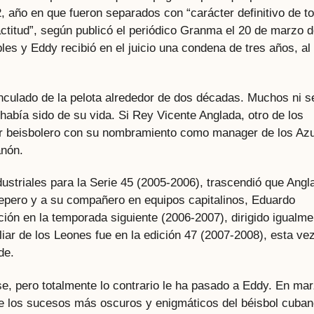
, año en que fueron separados con “carácter definitivo de t
ctitud”, según publicó el periódico Granma el 20 de marzo 
es y Eddy recibió en el juicio una condena de tres años, al
nculado de la pelota alrededor de dos décadas. Muchos ni s
había sido de su vida. Si Rey Vicente Anglada, otro de los
ar beisbolero con su nombramiento como manager de los Az
anón.
ustriales para la Serie 45 (2005-2006), trascendió que Angl
Cepero y a su compañero en equipos capitalinos, Eduardo
ción en la temporada siguiente (2006-2007), dirigido igualme
iar de los Leones fue en la edición 47 (2007-2008), esta ve
de.
ase, pero totalmente lo contrario le ha pasado a Eddy. En ma
e los sucesos más oscuros y enigmáticos del béisbol cuba