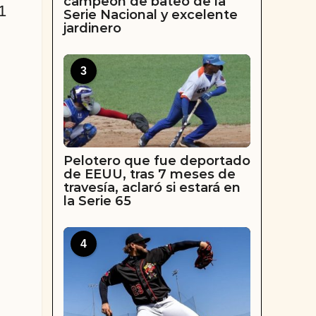
campeón de bateo de la
1
Serie Nacional y excelente
jardinero
3
Pelotero que fue deportado
de EEUU, tras 7 meses de
travesía, aclaró si estará en
la Serie 65
4