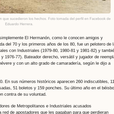
en que sucedieron los hechos. Foto tomada del perfil en Facebook de
Eduardo Herrera.
 simplemente El Hermanón, como le conocen amigos y
a del 70 y los primeros años de los 80, fue un pelotero de l
nales con Industriales (1979-80, 1980-81 y 1981-82) y tambi
 y 1976-77). Bateador derecho, versátil y jugador de reemp
vere y con un alto grado de camaradería, según le dijo a
0. En sus números históricos aparecen 260 indiscutibles, 1
sadas, 51 boletos y 159 ponches. Su último año en el béisbo
en contra de su voluntad.
adores de Metropolitanos e Industriales acusados
 red de apostadores que les pagaban para que perdieran