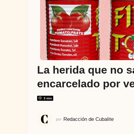
ñ
o
s
a
t
r
á
s
6
La herida que no sa
a
ñ
encarcelado por v
o
s
a
3 min
t
r
Redacción de Cubalite
por
á
s