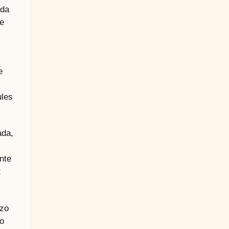
oda
de
e
ules
ada,
nte
z
rzo
no