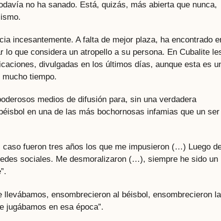
todavía no ha sanado. Está, quizás, más abierta que nunca,
lismo.
ia incesantemente. A falta de mejor plaza, ha encontrado e
ar lo que considera un atropello a su persona. En Cubalite le
caciones, divulgadas en los últimos días, aunque esta es u
e mucho tiempo.
poderosos medios de difusión para, sin una verdadera
 béisbol en una de las más bochornosas infamias que un ser
mi caso fueron tres años los que me impusieron (…) Luego d
redes sociales. Me desmoralizaron (…), siempre he sido un
”.
 llevábamos, ensombrecieron al béisbol, ensombrecieron la
que jugábamos en esa época”.