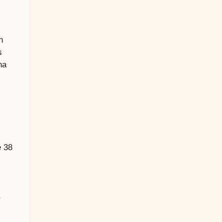
n
s
na
e 38